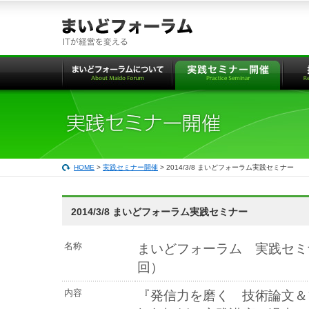
本
文
へ
の
リ
ン
ク
HOME
>
実践セミナー開催
> 2014/3/8 まいどフォーラム実践セミナー
2014/3/8 まいどフォーラム実践セミナー
名称
まいどフォーラム 実践セミ
回）
内容
『発信力を磨く 技術論文＆