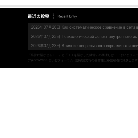
2026年07月28日 Как систематическое сравнение в сети в
2026年07月23日 Психологический аспект внутреннего ис
2026年07月23日 Влияние непрерывного скроллинга и пси
『経営に活かせるＩＴ』と『ＩＴを活かした経営』の橋渡しは‥‥まいどフォ
(C)2005-2008 まいどフォーラム（投稿論文等の著作権は各投稿者に帰属しま