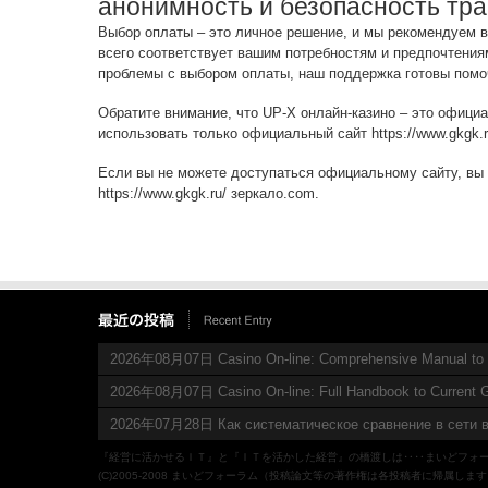
анонимность и безопасность тра
Выбор оплаты – это личное решение, и мы рекомендуем в
всего соответствует вашим потребностям и предпочтения
проблемы с выбором оплаты, наш поддержка готовы помо
Обратите внимание, что UP-X онлайн-казино – это офици
использовать только официальный сайт https://www.gkgk.r
Если вы не можете доступаться официальному сайту, вы
https://www.gkgk.ru/ зеркало.com.
2026年08月07日 Casino On-line: Comprehensive Manual to 
2026年08月07日 Casino On-line: Full Handbook to Current 
2026年07月28日 Как систематическое сравнение в сети в
『経営に活かせるＩＴ』と『ＩＴを活かした経営』の橋渡しは‥‥まいどフォ
(C)2005-2008 まいどフォーラム（投稿論文等の著作権は各投稿者に帰属しま