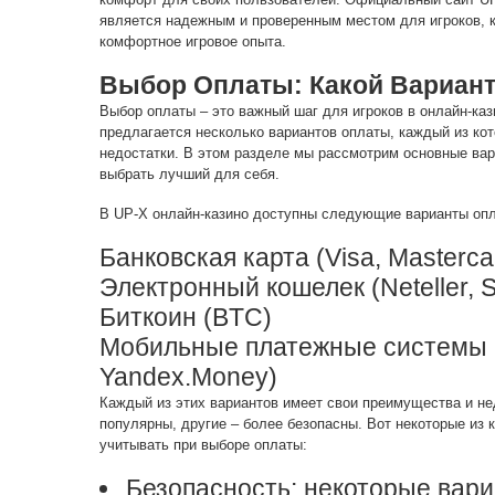
является надежным и проверенным местом для игроков, 
комфортное игровое опыта.
Выбор Оплаты: Какой Вариан
Выбор оплаты – это важный шаг для игроков в онлайн-каз
предлагается несколько вариантов оплаты, каждый из ко
недостатки. В этом разделе мы рассмотрим основные ва
выбрать лучший для себя.
В UP-X онлайн-казино доступны следующие варианты оп
Банковская карта (Visa, Masterca
Электронный кошелек (Neteller, S
Биткоин (BTC)
Мобильные платежные системы (
Yandex.Money)
Каждый из этих вариантов имеет свои преимущества и не
популярны, другие – более безопасны. Вот некоторые из 
учитывать при выборе оплаты:
Безопасность: некоторые вар