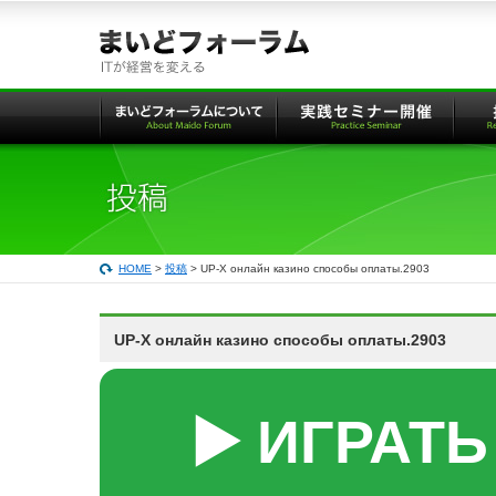
本
文
へ
の
リ
ン
ク
HOME
>
投稿
> UP-X онлайн казино способы оплаты.2903
UP-X онлайн казино способы оплаты.2903
UP-X онлайн казино – способ
▶️ ИГРАТЬ