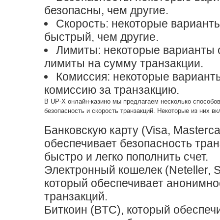
безопасны, чем другие.
Скорость: некоторые вариант
быстрый, чем другие.
Лимиты: некоторые варианты 
лимиты на сумму транзакции.
Комиссия: некоторые вариант
комиссию за транзакцию.
В UP-X онлайн-казино мы предлагаем несколько способо
безопасность и скорость транзакций. Некоторые из них в
Банковскую карту (Visa, Masterca
обеспечивает безопасность тран
быстро и легко пополнить счет.
Электронный кошелек (Neteller, S
который обеспечивает анонимно
транзакций.
Биткоин (BTC), который обеспеч