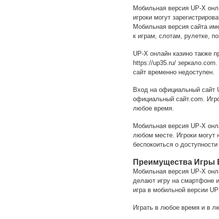
Мобильная версия UP-X онлай
игроки могут зарегистрирова
Мобильная версия сайта име
к играм, слотам, рулетке, п
UP-X онлайн казино также п
https://up35.ru/ зеркало.co
сайт временно недоступен.
Вход на официальный сайт UP
официальный сайт.com. Игро
любое время.
Мобильная версия UP-X онла
любом месте. Игроки могут 
беспокоиться о доступности
Преимущества Игры 
Мобильная версия UP-X онл
делают игру на смартфоне и
игра в мобильной версии UP
Играть в любое время и в л