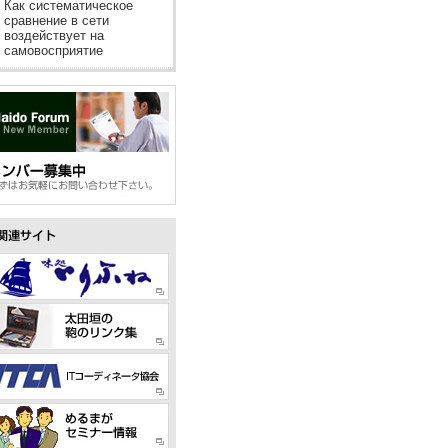
Как систематическое
сравнение в сети
воздействует на
самовосприятие