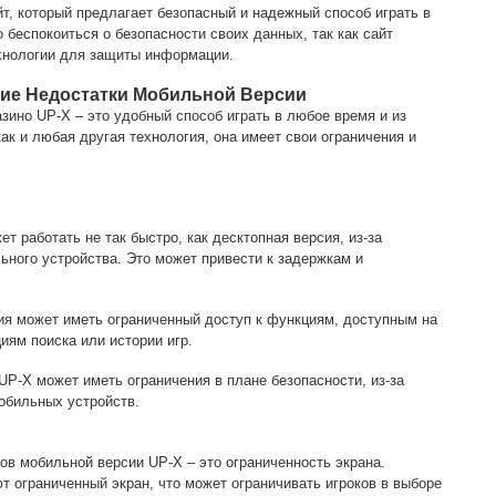
т, который предлагает безопасный и надежный способ играть в
 беспокоиться о безопасности своих данных, так как сайт
хнологии для защиты информации.
ие Недостатки Мобильной Версии
зино UP-X – это удобный способ играть в любое время и из
ак и любая другая технология, она имеет свои ограничения и
 работать не так быстро, как десктопная версия, из-за
ьного устройства. Это может привести к задержкам и
ия может иметь ограниченный доступ к функциям, доступным на
иям поиска или истории игр.
UP-X может иметь ограничения в плане безопасности, из-за
обильных устройств.
ов мобильной версии UP-X – это ограниченность экрана.
 ограниченный экран, что может ограничивать игроков в выборе