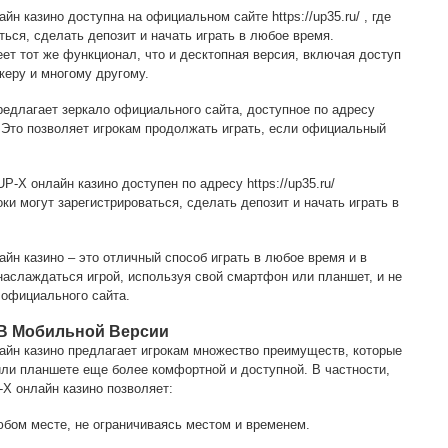
н казино доступна на официальном сайте https://up35.ru/ , где
ться, сделать депозит и начать играть в любое время.
ет тот же функционал, что и десктопная версия, включая доступ
океру и многому другому.
редлагает зеркало официального сайта, доступное по адресу
m. Это позволяет игрокам продолжать играть, если официальный
-X онлайн казино доступен по адресу https://up35.ru/
ки могут зарегистрироваться, сделать депозит и начать играть в
йн казино – это отличный способ играть в любое время и в
наслаждаться игрой, используя свой смартфон или планшет, и не
 официального сайта.
В Мобильной Версии
айн казино предлагает игрокам множество преимуществ, которые
ли планшете еще более комфортной и доступной. В частности,
-X онлайн казино позволяет:
юбом месте, не ограничиваясь местом и временем.