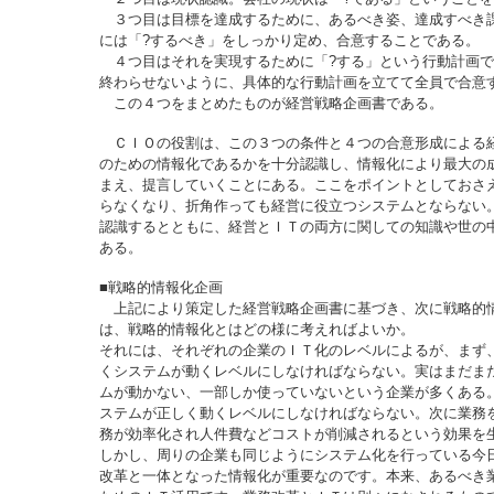
３つ目は目標を達成するために、あるべき姿、達成すべき
には「?するべき」をしっかり定め、合意することである。
４つ目はそれを実現するために「?する」という行動計画で
終わらせないように、具体的な行動計画を立てて全員で合意
この４つをまとめたものが経営戦略企画書である。
ＣＩＯの役割は、この３つの条件と４つの合意形成による
のための情報化であるかを十分認識し、情報化により最大の
まえ、提言していくことにある。ここをポイントとしておさ
らなくなり、折角作っても経営に役立つシステムとならない
認識するとともに、経営とＩＴの両方に関しての知識や世の
ある。
■戦略的情報化企画
上記により策定した経営戦略企画書に基づき、次に戦略的
は、戦略的情報化とはどの様に考えればよいか。
それには、それぞれの企業のＩＴ化のレベルによるが、まず
くシステムが動くレベルにしなければならない。実はまだま
ムが動かない、一部しか使っていないという企業が多くある
ステムが正しく動くレベルにしなければならない。次に業務
務が効率化され人件費などコストが削減されるという効果を
しかし、周りの企業も同じようにシステム化を行っている今
改革と一体となった情報化が重要なのです。本来、あるべき