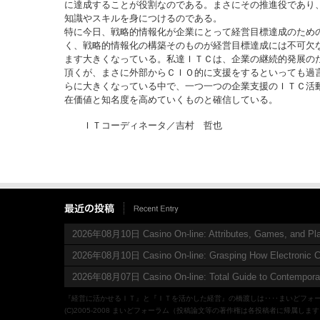
に達成することが役割なのである。まさにその推進役であり
知識やスキルを身につけるのである。
特に今日、戦略的情報化が企業にとって経営目標達成のため
く、戦略的情報化の構築そのものが経営目標達成には不可欠
ます大きくなっている。私達ＩＴＣは、企業の継続的発展の
頂くが、まさに外部からＣＩＯ的に支援をするといっても過
らに大きくなっている中で、一つ一つの企業支援のＩＴＣ活
在価値と知名度を高めていくものと確信している。
ＩＴコーディネータ／吉村 哲也
2026年08月10日 Casino On-line: Attributes, Games, and Pl
2026年08月10日 Casino On-line: Grasping How Electronic 
2026年08月07日 Casino On-line: Total Guide to Contempora
『経営に活かせるＩＴ』と『ＩＴを活かした経営』の橋渡しは‥‥まいどフォ
(C)2005-2008 まいどフォーラム（投稿論文等の著作権は各投稿者に帰属しま