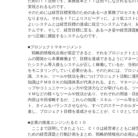
ためのＩＴ活用です。業務改革とＩＴは別々になされるもの
実現されるものです。
そのためには経営目標実現のためのあるべき業務プロセスを
なりません。それをＩＴによりスピーディに、より低コスト
よいシステムとは経営目標の達成に役立つシステムであり、
テムです。そして、経営目標に至る、あるべき姿や経営課題
かつ正確に捕捉するシステムなのです。
■プロジェクトマネージメント
戦略的情報化企画が策定できると、それをプロジェクトと
ムの開発から本番稼働まで、目標を達成できるようにマネー
たシステム導入後もシステムが正しく稼働しているか、当初
をモニタリングしていく必要がある。そのためには、プロジ
識、スキル、ツールや技法を身につけプロジェクト活動に適
知識はＰＭＢＯＫの知識体系が代表される。また、マネージ
ップやコミュニケーション力や交渉力などが挙げられる。ツ
ＶＭなどの様々なツールや技法があり、それぞれの用途・目
内容は今回省略するが、これらの知識・スキル・ツール等を
ト、タイムをバランスさせながら、すべてのステークホルダ
進し、プロジェクト目標を達成させることが、ＣＩＯとして
■企業の推進エンジンたるＣＩＯ
ここまで説明してきたように、ＣＩＯは経営者とともに経
ための経営課題と行動計画をまとめ、戦略的情報化の企画お