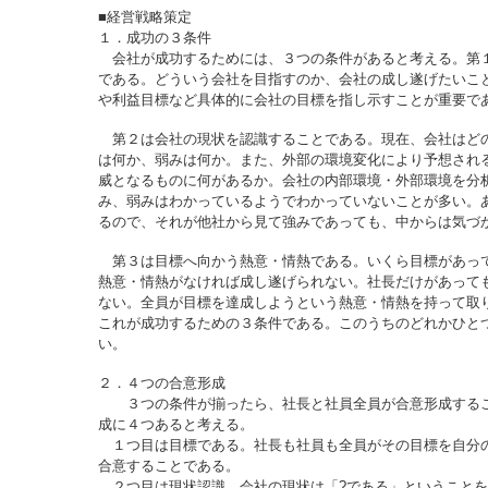
■経営戦略策定
１．成功の３条件
会社が成功するためには、３つの条件があると考える。第
である。どういう会社を目指すのか、会社の成し遂げたいこ
や利益目標など具体的に会社の目標を指し示すことが重要で
第２は会社の現状を認識することである。現在、会社はど
は何か、弱みは何か。また、外部の環境変化により予想され
威となるものに何があるか。会社の内部環境・外部環境を分
み、弱みはわかっているようでわかっていないことが多い。
るので、それが他社から見て強みであっても、中からは気づ
第３は目標へ向かう熱意・情熱である。いくら目標があっ
熱意・情熱がなければ成し遂げられない。社長だけがあって
ない。全員が目標を達成しようという熱意・情熱を持って取
これが成功するための３条件である。このうちのどれかひと
い。
２．４つの合意形成
３つの条件が揃ったら、社長と社員全員が合意形成するこ
成に４つあると考える。
１つ目は目標である。社長も社員も全員がその目標を自分
合意することである。
２つ目は現状認識。会社の現状は「?である」ということを