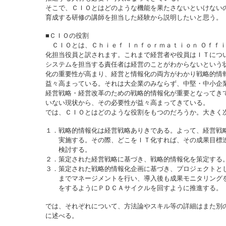
そこで、ＣＩＯとはどのような機能を果たさないといけない
育成する研修の講師を担当した経験から説明したいと思う。
■ＣＩＯの役割
ＣＩＯとは、Ｃｈｉｅｆ Ｉｎｆｏｒｍａｔｉｏｎ Ｏｆｆ
化担当役員と訳されます。これまで経営者や役員はＩＴにつ
システムを担当する責任者は経営のことがわからないという
化の重要性が高まり、経営と情報化の両方がわかり戦略的情
益々高まっている。それは大企業のみならず、中堅・中小企
経営戦略・経営改革のための戦略的情報化が重要となってき
いない現状から、その必要性が益々高まってきている。
では、ＣＩＯとはどのような役割をもつのだろうか。大きく
１．戦略的情報化は経営戦略ありきである。よって、経営戦
実施する。その際、どこをＩＴ化すれば、その成果目標達
検討する。
２．策定された経営戦略に基づき、戦略的情報化を策定する
３．策定された戦略的情報化企画に基づき、プロジェクトと
までマネージメントを行い、導入後も成果モニタリングを
をするようにＰＤＣＡサイクルを回すように推進する。
では、それぞれについて、方法論やスキル等の詳細はまた別
に述べる。