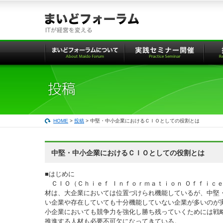
本
文
へ
の
リ
ン
ク
HOME
>
投稿
> 中堅・中小企業におけるＣＩＯとしての役割とは
中堅・中小企業におけるＣＩＯとしての役割とは
■はじめに
ＣＩＯ（Ｃｈｉｅｆ Ｉｎｆｏｒｍａｔｉｏｎ Ｏｆｆｉｃ
材は、大企業においては位置づけられ機能しているが、中堅
い企業や存在していても十分機能していない企業が多いのが
小企業においても競争力を強化し勝ち残っていくためには戦
推進する人材も必要不可欠になってきている。