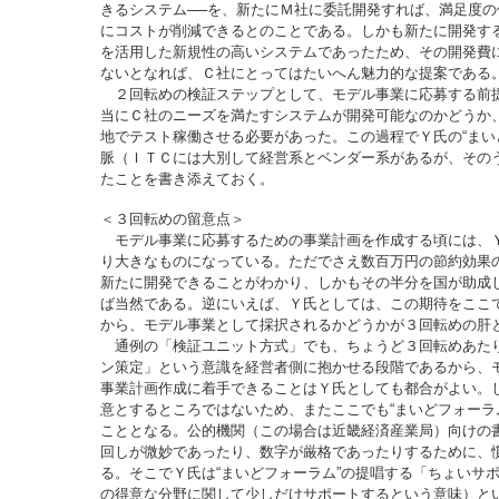
きるシステム──を、新たにＭ社に委託開発すれば、満足度
にコストが削減できるとのことである。しかも新たに開発す
を活用した新規性の高いシステムであったため、その開発費
ないとなれば、Ｃ社にとってはたいへん魅力的な提案である
２回転めの検証ステップとして、モデル事業に応募する前
当にＣ社のニーズを満たすシステムが開発可能なのかどうか
地でテスト稼働させる必要があった。この過程でＹ氏の“まい
脈（ＩＴＣには大別して経営系とベンダー系があるが、その
たことを書き添えておく。
＜３回転めの留意点＞
モデル事業に応募するための事業計画を作成する頃には、
り大きなものになっている。ただでさえ数百万円の節約効果
新たに開発できることがわかり、しかもその半分を国が助成
ば当然である。逆にいえば、Ｙ氏としては、この期待をここ
から、モデル事業として採択されるかどうかが３回転めの肝
通例の「検証ユニット方式」でも、ちょうど３回転めあた
ン策定」という意識を経営者側に抱かせる段階であるから、
事業計画作成に着手できることはＹ氏としても都合がよい。
意とするところではないため、またここでも“まいどフォーラ
こととなる。公的機関（この場合は近畿経済産業局）向けの
回しが微妙であったり、数字が厳格であったりするために、
る。そこでＹ氏は“まいどフォーラム”の提唱する「ちょいサ
の得意な分野に関して少しだけサポートするという意味）と