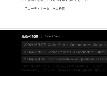
ＩＴコーディネータ／永田祥造
2026年08月07日 Casino On-line: Comprehensive Manual to 
2026年08月07日 Casino On-line: Full Handbook to Current 
2026年07月28日 Как систематическое сравнение в сети в
『経営に活かせるＩＴ』と『ＩＴを活かした経営』の橋渡しは‥‥まいどフォ
(C)2005-2008 まいどフォーラム（投稿論文等の著作権は各投稿者に帰属しま