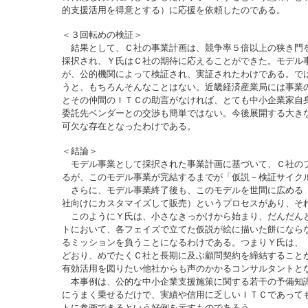
的支援活用を得意とする）に応援を依頼したのである。
＜３回転めの検証＞
結果として、Ｃ社の事業計画は、競争率５倍以上の狭き門
採択され、Ｙ氏はＣ社の期待に応えることができた。モデル
が、公的機関によって検証され、実証されたわけである。で
うと、もちろんそんなことはない。近畿経済産業局には事業
とその仲間のＩＴＣの助言がなければ、とても中小企業家自
委託先ベンダーとの交渉も簡単ではない。今後展開する大き
可欠な存在となったわけである。
＜結論＞
モデル事業として採択された事業計画に基づいて、Ｃ社の
るが、このモデル事業が完結するまでが「仮説－検証サイク
さらに、モデル事業終了後も、このモデルを世間に広める
社向けにカスタマイズして販売）というプロセスがあり、そ
このようにＹ氏は、小さなきっかけから始まり、だんだん
トにおいて、各フェイズで立てた仮説が絵に描いた餅になら
るミッションを負うことになるわけである。つまりＹ氏は、
どおり、めでたくＣ社と長期に及ぶ顧問契約を締結すること
有効活用を図りたい他社からも声のかかるコンサルタントと
本事例は、公的な中小企業支援施策に関する若干の予備知
にうまく乗せるだけで、実績や信用に乏しいＩＴＣであって
トに参画できるという好例を示すものであろう。