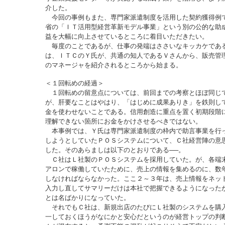
介した。
今回の事例もまた、専門家派遣制度を活用した契約獲得例
省の「ＩＴ活用型経営革新モデル事業」という別の公的な助
益を大幅に向上させているところに着目いただきたい。
毎度のことであるが、仕事の発端はささいなキッカケであ
は、ＩＴＣのＹ氏が、共通の知人であるＶさんから、販売管
のマネージャを紹介されるところから始まる。
＜１回転めの経過＞
１回転めの留意点については、前回までの考察とほぼ同じ
が、肝要なことはやはり、「はじめに成果ありき」を鉄則し
金を使わせないことである。信用創造に重点を置く初期段階
理解できない箇所にお金をかけさせるべきではない。
本事例では、Ｙ氏は専門家派遣制度の枠内で助言事業を行
しようとしていたＰＯＳシステムについて、Ｃ社経営陣の意
した。そのあらましは以下のとおりである──。
Ｃ社はＬ社製のＰＯＳシステムを採用していた。が、各端
アロンで稼働していたために、売上の情報を集めるのに、数
しなければならなかった。ここ２～３年は、売上情報をネッ
入力し直してサマリーだけは本社で把握できるようになった
とは名ばかりになっていた。
それでもＣ社は、新規出店のたびにＬ社製のシステムを購
一しておくほうがなにかと安心だというのが経営トップの判