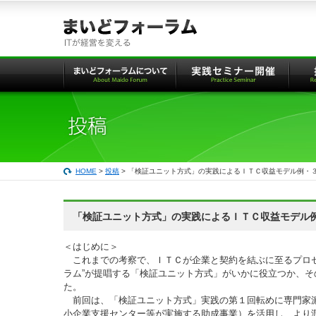
本
文
へ
の
リ
ン
ク
HOME
>
投稿
> 「検証ユニット方式」の実践によるＩＴＣ収益モデル例・
「検証ユニット方式」の実践によるＩＴＣ収益モデル
＜はじめに＞
これまでの考察で、ＩＴＣが企業と契約を結ぶに至るプロセ
ラム”が提唱する「検証ユニット方式」がいかに役立つか、
た。
前回は、「検証ユニット方式」実践の第１回転めに専門家
小企業支援センター等が実施する助成事業）を活用し、より