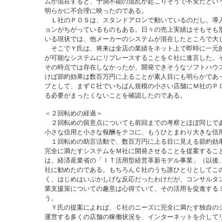
ムが混在すると、予測不能の混乱が起こりそうで不安だとい
明らかに不合理に映ったのである。
Ｌ社のＰＯＳは、スタンドアロンで動いているのだし、導
ョンがちがっているものもある。日々の売上実績はそもそも
いる現状では、他メーカーのシステムが混在したところで大
そこでＹ氏は、将来は全店の業績をネット上で即時に一元
が可能なシステムにリプレースすることをＣ社に進言した。
その時点では存在しなかったが、開発できそうなソフトハウ
けば節約効果は数百万円に上ることが素人目にも明らかであ
プとして、まずＣ社でいちばん規模の小さい店舗にＭ社のＰ
る必要がまったくないことを確認したのである。
＜２回転めの経過＞
２回転めの留意点についても前回までの考察とほぼ同じで
小さな信用と小さな報酬をテコに、もうひとまわり大きな信
１回転めの助言活動で、数百万円に上る目に見える節約効
完全に満たすシステムをＭ社に開発させることを提案するこ
は、経済産業省の「ＩＴ活用型経営革新モデル事業」（以後
社に勧めたのである。もちろんＣ社のうち誰ひとりとしてこ
く、はじめはいぶかしげな反応だったわけだが、コンサルタ
業支援策についての趣意は心得ていて、その活用を促進する
う。
Ｙ氏の提案によれば、Ｃ社のニーズに完全に満たす独自のシ
運営する多くの店舗の稼働状況を、インターネットを介して