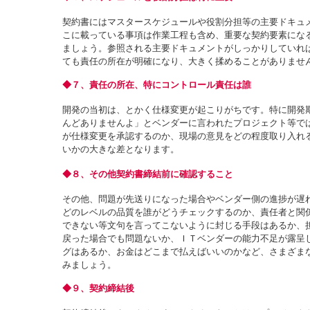
契約書にはマスタースケジュールや役割分担等の主要ドキュ
こに載っている事項は作業工程も含め、重要な契約要素にな
ましょう。参照される主要ドキュメントがしっかりしていれ
ても責任の所在が明確になり、大きく揉めることがありませ
◆７、責任の所在、特にコントロール責任は誰
開発の当初は、とかく仕様変更が起こりがちです。特に開発
んどありませんよ」とベンダーに言われたプロジェクト等で
が仕様変更を承認するのか、現場の意見をどの程度取り入れ
いかの大きな差となります。
◆８、その他契約書締結前に確認すること
その他、問題が先送りになった場合やベンダー側の進捗が遅
どのレベルの品質を誰がどうチェックするのか、責任者と関
できない等文句を言ってこないように封じる手段はあるか、
戻った場合でも問題ないか、ＩＴベンダーの能力不足が露呈
グはあるか、お金はどこまで払えばいいのかなど、さまざま
みましょう。
◆９、契約締結後