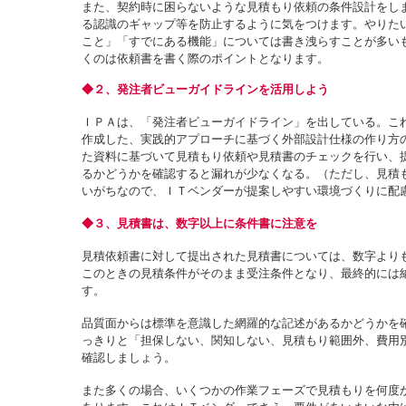
また、契約時に困らないような見積もり依頼の条件設計をし
る認識のギャップ等を防止するように気をつけます。やりた
こと」「すでにある機能」については書き洩らすことが多い
くのは依頼書を書く際のポイントとなります。
◆２、発注者ビューガイドラインを活用しよう
ＩＰＡは、「発注者ビューガイドライン」を出している。こ
作成した、実践的アプローチに基づく外部設計仕様の作り方
た資料に基づいて見積もり依頼や見積書のチェックを行い、
るかどうかを確認すると漏れが少なくなる。（ただし、見積
いがちなので、ＩＴベンダーが提案しやすい環境づくりに配
◆３、見積書は、数字以上に条件書に注意を
見積依頼書に対して提出された見積書については、数字より
このときの見積条件がそのまま受注条件となり、最終的には
す。
品質面からは標準を意識した網羅的な記述があるかどうかを
っきりと「担保しない、関知しない、見積もり範囲外、費用
確認しましょう。
また多くの場合、いくつかの作業フェーズで見積もりを何度