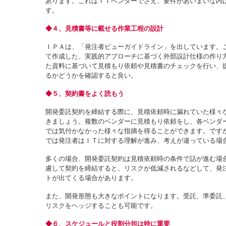
あります。これはＩＴベンダーでさえ、要件があいまいな内
す。
◆４、見積書等に載せる作業工程の設計
ＩＰＡは、「発注者ビューガイドライン」を出しています。
て作成した、実践的アプローチに基づく外部設計仕様の作り
た資料に基づいて見積もり依頼や見積書のチェックを行い、
るかどうかを確認すると良い。
◆５、契約書をよく読もう
開発委託契約を締結する際に、見積依頼時に漏れていた様々
きましょう。複数のベンダーに見積もり依頼をし、各ベンダ
では気付かなかった様々な指摘を得ることができます。です
では発注者はＩＴに対する理解が進み、考えが違っている場
多くの場合、開発委託契約は見積依頼時の条件で話が進む場
慮して契約を締結すると、リスクが低減されるなどして、発
トが出てくる場合があります。
また、開発形態も大きなポイントになります。受託、準委託
リスクをヘッジすることも可能です。
◆６、スケジュールと役割分担は特に重要