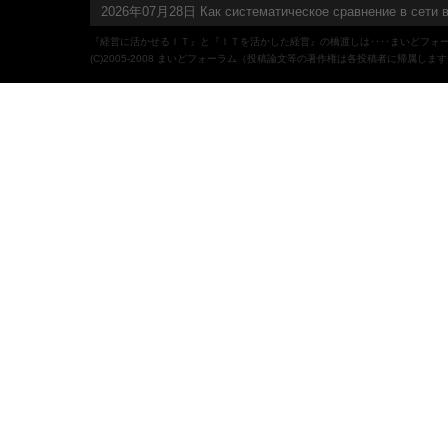
2026年07月28日 Как систематическое сравнение в сети в
『経営に活かせるＩＴ』と『ＩＴを活かした経営』の橋渡しは‥‥まいどフォ
(C)2005-2008 まいどフォーラム（投稿論文等の著作権は各投稿者に帰属しま