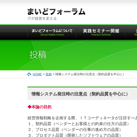
本
文
へ
の
リ
ン
ク
HOME
>
投稿
> 情報システム発注時の注意点（契約品質を中心に）
情報システム発注時の注意点（契約品質を中心に）
◆本論の目的
経営情報戦略を企画する際、ＩＴコーディネータが注目すべ
１、契約品質（ベンダーとお客様との約束の仕方の品質）
２、プロセス品質（ベンダーの仕事の進め方の品質）
３、プロダクト品質（開発したソフトウェアの品質）