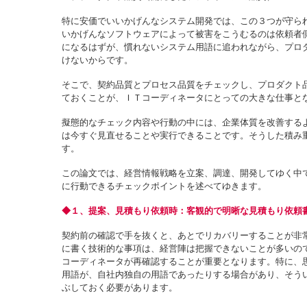
特に安価でいいかげんなシステム開発では、この３つが守ら
いかげんなソフトウェアによって被害をこうむるのは依頼者
になるはずが、慣れないシステム用語に追われながら、プロ
けないからです。
そこで、契約品質とプロセス品質をチェックし、プロダクト
ておくことが、ＩＴコーディネータにとっての大きな仕事と
擬態的なチェック内容や行動の中には、企業体質を改善する
は今すぐ見直せることや実行できることです。そうした積み
す。
この論文では、経営情報戦略を立案、調達、開発してゆく中
に行動できるチェックポイントを述べてゆきます。
◆１、提案、見積もり依頼時：客観的で明晰な見積もり依頼
契約前の確認で手を抜くと、あとでリカバリーすることが非
に書く技術的な事項は、経営陣は把握できないことが多いの
コーディネータが再確認することが重要となります。特に、
用語が、自社内独自の用語であったりする場合があり、そう
ぶしておく必要があります。