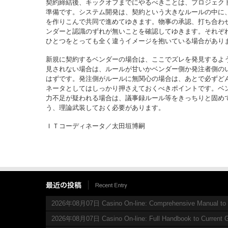
契約締結後、キックオフまでにやるべきことは、プロジェク
準備です。システム開発は、契約という大きなルールの中に
を作りこんで共同で進めてゆきます。物事の承認、打ち合わ
ンダーと認識のずれが無いことを確認してゆきます。それぞ
ひとつをとっても全く違うイメージを抱いている場合があり
新規に契約するベンダーの場合は、ここでズレを発見するよ
見されない場合は、ルールが甘いかベンダー側か発注者側の
はずです。発注側がルールに無関心の場合は、あとで必ずど
ネータとしてはしっかり押さえておくべきポイントです。ベ
力不足が疑われる場合は、議事録ルール等をきっちりと固め
う、理論武装しておく必要があります。
ＩＴコーディネータ／太田垣博嗣
2026年08月07日 Casino On-line: Comprehensive Manual to 
2026年08月07日 Casino On-line: Full Handbook to Current 