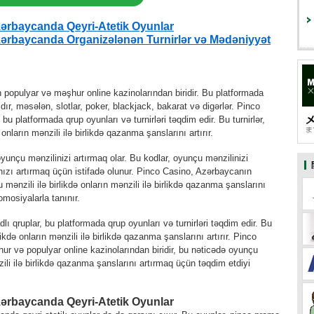
ərbaycanda Qeyri-Atetik Oyunlar
zərbaycanda Organizələnən Turnirlər və Mədəniyyət
populyar və məşhur online kazinolarından biridir. Bu platformada
dır, məsələn, slotlar, poker, blackjack, bakarat və digərlər. Pinco
bu platformada qrup oyunları və turnirləri təqdim edir. Bu turnirlər,
 onların mənzili ilə birlikdə qazanma şanslarını artırır.
unçu mənzilinizi artırmaq olar. Bu kodlar, oyunçu mənzilinizi
ızı artırmaq üçün istifadə olunur. Pinco Casino, Azərbaycanın
ənzili ilə birlikdə onların mənzili ilə birlikdə qazanma şanslarını
omosiyalarla tanınır.
lı qruplar, bu platformada qrup oyunları və turnirləri təqdim edir. Bu
rlikdə onların mənzili ilə birlikdə qazanma şanslarını artırır. Pinco
r və populyar online kazinolarından biridir, bu nəticədə oyunçu
nzili ilə birlikdə qazanma şanslarını artırmaq üçün təqdim etdiyi
ərbaycanda Qeyri-Atetik Oyunlar