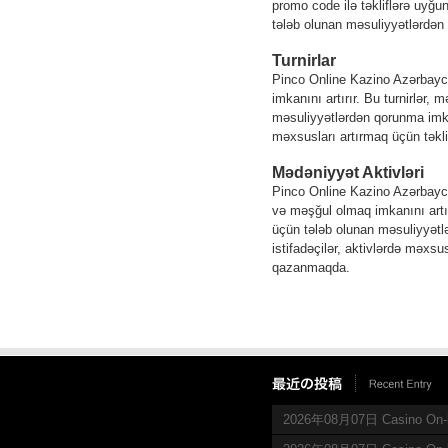
promo code ilə təkliflərə uy
tələb olunan məsuliyyətlərdən 
Turnirlar
Pinco Online Kazino Azərbayca
imkanını artırır. Bu turnirlər
məsuliyyətlərdən qorunma imkan
məxsusları artırmaq üçün tək
Mədəniyyət Aktivləri
Pinco Online Kazino Azərbayca
və məşğul olmaq imkanını artır
üçün tələb olunan məsuliyyətl
istifadəçilər, aktivlərdə məxs
qazanmaqda.
2026年08月07日 Casino On-li