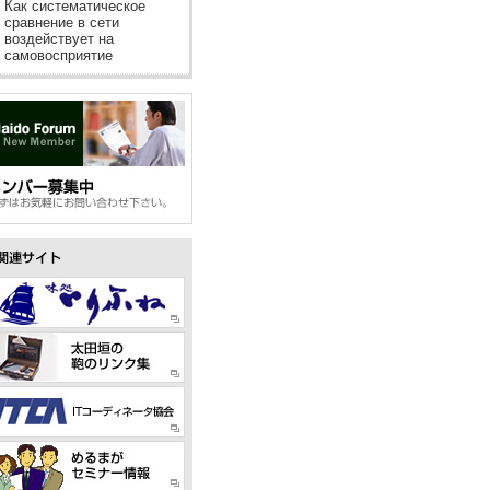
Как систематическое
сравнение в сети
воздействует на
самовосприятие