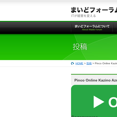
本
文
へ
の
リ
ン
ク
HOME
>
投稿
> Pinco Online Kazin
Pinco Online Kazino Azr
Pinco Online Kazino Az
▶️ 