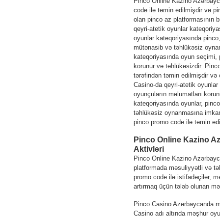
Pinco Online Kazino Azərbayca
code ilə təmin edilmişdir və p
olan pinco az platformasının bi
qeyri-atetik oyunlar kateqoriya
oyunlar kateqoriyasında pinco, 
mütənasib və təhlükəsiz oynan
kateqoriyasında oyun seçimi, 
korunur və təhlükəsizdir. Pinc
tərəfindən təmin edilmişdir v
Casino-da qeyri-atetik oyunlar
oyunçuların məlumatları korunu
kateqoriyasında oyunlar, pinc
təhlükəsiz oynanmasına imkan 
pinco promo code ilə təmin edi
Pinco Online Kazino A
Aktivləri
Pinco Online Kazino Azərbayca
platformada məsuliyyətli və t
promo code ilə istifadəçilər, m
artırmaq üçün tələb olunan məs
Pinco Casino Azərbaycanda mən
Casino adı altında məşhur oyun