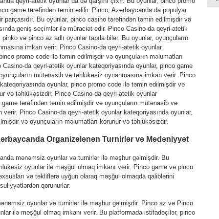
nda qeyri-atetik oyunlar da də qarşını çıxır. Bu oyunlar, pinco promo
inco game tərəfindən təmin edilir. Pinco, Azərbaycanda da populyar
r parçasıdır. Bu oyunlar, pinco casino tərəfindən təmin edilmişdir və
sında geniş seçimlər ilə müraciət edir. Pinco Casino-da qeyri-atetik
pinko və pinco az adlı oyunlar tapıla bilər. Bu oyunlar, oyunçuların
masına imkan verir. Pinco Casino-da qeyri-atetik oyunlar
pinco promo code ilə təmin edilmişdir və oyunçuların məlumatları
o Casino-da qeyri-atetik oyunlar kateqoriyasında oyunlar, pinco game
ə oyunçuların mütənasib və təhlükəsiz oynanmasına imkan verir. Pinco
 kateqoriyasında oyunlar, pinco promo code ilə təmin edilmişdir və
r və təhlükəsizdir. Pinco Casino-da qeyri-atetik oyunlar
o game tərəfindən təmin edilmişdir və oyunçuların mütənasib və
verir. Pinco Casino-da qeyri-atetik oyunlar kateqoriyasında oyunlar,
lmişdir və oyunçuların məlumatları korunur və təhlükəsizdir.
zərbaycanda Organizələnən Turnirlər və Mədəniyyət
nda mənəmsiz oyunlar və turnirlər ilə məşhur gəlmişdir. Bu
əhlükəsiz oyunlar ilə məşğul olmaq imkanı verir. Pinco game və pinco
əxsusları və təkliflərə uyğun olaraq məşğul olmaqda qaliblərini
uliyyətlərdən qorunurlar.
əmsiz oyunlar və turnirlər ilə məşhur gəlmişdir. Pinco az və Pinco
lar ilə məşğul olmaq imkanı verir. Bu platformada istifadəçilər, pinco