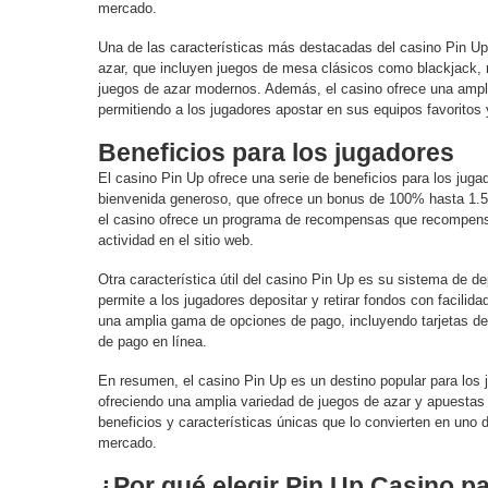
mercado.
Una de las características más destacadas del casino Pin Up
azar, que incluyen juegos de mesa clásicos como blackjack, r
juegos de azar modernos. Además, el casino ofrece una ampl
permitiendo a los jugadores apostar en sus equipos favoritos 
Beneficios para los jugadores
El casino Pin Up ofrece una serie de beneficios para los jug
bienvenida generoso, que ofrece un bonus de 100% hasta 1.
el casino ofrece un programa de recompensas que recompensa
actividad en el sitio web.
Otra característica útil del casino Pin Up es su sistema de de
permite a los jugadores depositar y retirar fondos con facilid
una amplia gama de opciones de pago, incluyendo tarjetas de c
de pago en línea.
En resumen, el casino Pin Up es un destino popular para los 
ofreciendo una amplia variedad de juegos de azar y apuestas
beneficios y características únicas que lo convierten en uno 
mercado.
¿Por qué elegir Pin Up Casino pa