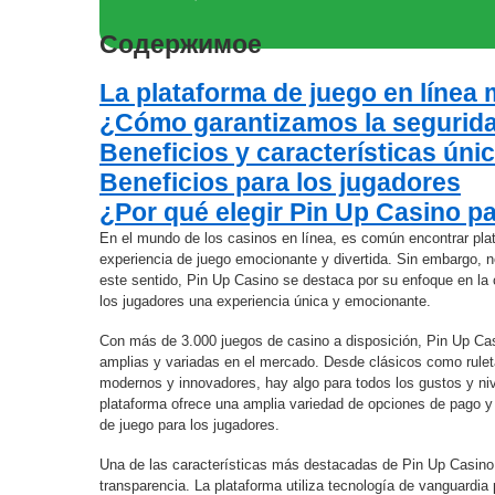
Содержимое
La plataforma de juego en línea 
¿Cómo garantizamos la segurid
Beneficios y características úni
Beneficios para los jugadores
¿Por qué elegir Pin Up Casino pa
En el mundo de los casinos en línea, es común encontrar pl
experiencia de juego emocionante y divertida. Sin embargo, n
este sentido, Pin Up Casino se destaca por su enfoque en la c
los jugadores una experiencia única y emocionante.
Con más de 3.000 juegos de casino a disposición, Pin Up Ca
amplias y variadas en el mercado. Desde clásicos como rulet
modernos y innovadores, hay algo para todos los gustos y niv
plataforma ofrece una amplia variedad de opciones de pago y re
de juego para los jugadores.
Una de las características más destacadas de Pin Up Casino 
transparencia. La plataforma utiliza tecnología de vanguardia 