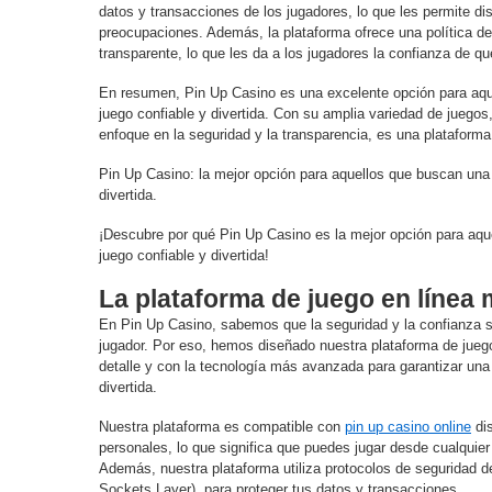
datos y transacciones de los jugadores, lo que les permite dis
preocupaciones. Además, la plataforma ofrece una política de
transparente, lo que les da a los jugadores la confianza de q
En resumen, Pin Up Casino es una excelente opción para aqu
juego confiable y divertida. Con su amplia variedad de juegos
enfoque en la seguridad y la transparencia, es una plataform
Pin Up Casino: la mejor opción para aquellos que buscan una
divertida.
¡Descubre por qué Pin Up Casino es la mejor opción para aqu
juego confiable y divertida!
La plataforma de juego en línea 
En Pin Up Casino, sabemos que la seguridad y la confianza 
jugador. Por eso, hemos diseñado nuestra plataforma de juego
detalle y con la tecnología más avanzada para garantizar una
divertida.
Nuestra plataforma es compatible con
pin up casino online
dis
personales, lo que significa que puedes jugar desde cualquie
Además, nuestra plataforma utiliza protocolos de seguridad 
Sockets Layer), para proteger tus datos y transacciones.