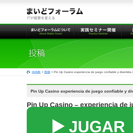
本
文
へ
の
リ
ン
ク
HOME
>
投稿
> Pin Up Casino experiencia de juego confiable y divertida
Pin Up Casino experiencia de juego confiable y di
Pin Up Casino – experiencia de j
divertida
▶️ JUGAR