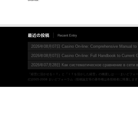
2026年08月07日 Casino On-line: Comprehensive Manual to 
2026年08月07日 Casino On-line: Full Handbook to Current 
2026年07月28日 Как систематическое сравнение в сети в
『経営に活かせるＩＴ』と『ＩＴを活かした経営』の橋渡しは‥‥まいどフォ
(C)2005-2008 まいどフォーラム（投稿論文等の著作権は各投稿者に帰属しま