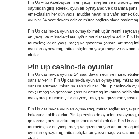
Pin Up – bu Azərbaycanın ən yaxşı, məşhur və müraciətçilərə
saytından giriş edərək, oyunları oynayaraq və qazanma şansın
əməkdaşları hər gün yaxşı muddət həyatını ziyafət etmək üçü
oyunlar 24 saat davam edir və müraciətçilərə əlaqə saxlamaq ü
Pin Up casino-da oyunları oynayabilmək üçün rəsmi saytdan gir
ən yaxşı və müraciətçilərə uyğun oyunlar təqdim edilir. Pin U
müraciətçilər ən yaxşı məşq və qazanma şansını artırmaq imk
oyunları oynayaraq, müraciətçilər ən yaxşı məşq və qazanma
olurlar.
Pin Up casino-da oyunlar
Pin Up casino-da oyunlar 24 saat davam edir və müraciətçilə
şanslar verilir. Pin Up casino-da oyunları oynayaraq, müraci
şansını artırmaq imkanına sahib olurlar. Pin Up casino-da oyu
yaxşı məşq və qazanma şansını artırmaq imkanına sahib olurl
oynayaraq, müraciətçilər ən yaxşı məşq və qazanma şansını a
Pin Up casino-da oyunları oynayaraq, müraciətçilər ən yaxş
imkanına sahib olurlar. Pin Up casino-da oyunları oynayaraq,
qazanma şansını artırmaq imkanına sahib olurlar. Pin Up casi
müraciətçilər ən yaxşı məşq və qazanma şansını artırmaq imk
oyunları oynayaraq, müraciətçilər ən yaxşı məşq və qazanma
olurlar.