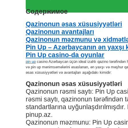
Содержимое
Qazinonun əsas xüsusiyyətləri
Qazinonun avantajları
Qazinonun məzmunu və xidmətlə
Pin Up – Azərbaycanın ən yaxşı 
Pin Up casino-da oyunlar
pin up
casino Azərbaycan üçün ideal izahlı qazino tərəfindən h
və pin up mənimsəmələrini əsaslanan, ən yaxşı və məşhur qaz
əsas xüsusiyyətləri və avantajları aşağıdakı kimidir:
Qazinonun əsas xüsusiyyətləri
Qazinonun rəsmi saytı: Pin Up ca
rəsmi saytı, qazinonun tərəfindən t
standartlarına uyğunlaşdırılmışdır.
pinup.az.
Qazinonun məzmunu: Pin Up casi