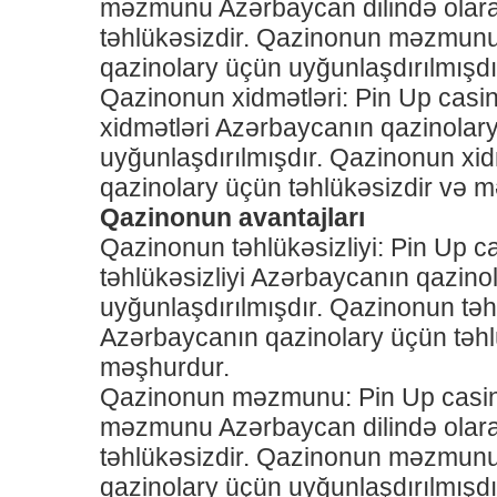
məzmunu Azərbaycan dilində olar
təhlükəsizdir. Qazinonun məzmun
qazinolary üçün uyğunlaşdırılmışdı
Qazinonun xidmətləri: Pin Up cas
xidmətləri Azərbaycanın qazinolar
uyğunlaşdırılmışdır. Qazinonun xi
qazinolary üçün təhlükəsizdir və 
Qazinonun avantajları
Qazinonun təhlükəsizliyi: Pin Up 
təhlükəsizliyi Azərbaycanın qazino
uyğunlaşdırılmışdır. Qazinonun təhl
Azərbaycanın qazinolary üçün təhl
məşhurdur.
Qazinonun məzmunu: Pin Up casi
məzmunu Azərbaycan dilində olar
təhlükəsizdir. Qazinonun məzmun
qazinolary üçün uyğunlaşdırılmışdı