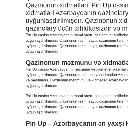
Qazinonun xidmətləri: Pin Up cas
xidmətləri Azərbaycanın qazinolar
uyğunlaşdırılmışdır. Qazinonun xi
qazinolary üçün təhlükəsizdir və 
Pin Up casino Azərbaycanın rəsmi saytı, qazinonun tərəfindən 
uyğunlaşdırılmışdır. Qazinonun rəsmi saytı, qazinonun tərəfind
uyğunlaşdırılmışdır. Qazinonun rəsmi saytı, qazinonun tərəfind
uyğunlaşdırılmışdır.
Qazinonun məzmunu və xidmətlə
Pin Up casino Azərbaycanın məzmunu və xidmətləri Azərbayc
uyğunlaşdırılmışdır. Qazinonun məzmunu və xidmətləri Azərba
və məşhurdur. Qazinonun məzmunu və xidmətləri Azərbaycan
uyğunlaşdırılmışdır.
Pin Up casino Azərbaycanın rəsmi saytı, qazinonun tərəfindən 
uyğunlaşdırılmışdır. Qazinonun rəsmi saytı, qazinonun tərəfind
uyğunlaşdırılmışdır. Qazinonun rəsmi saytı, qazinonun tərəfind
uyğunlaşdırılmışdır.
Pin Up – Azərbaycanın ən yaxşı 