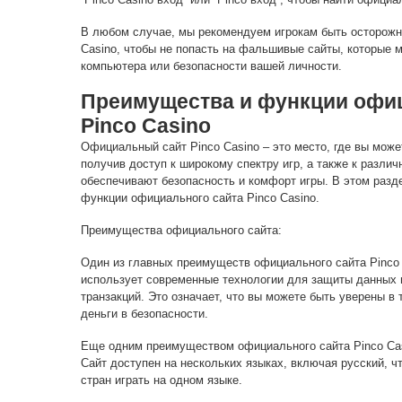
В любом случае, мы рекомендуем игрокам быть осторожн
Casino, чтобы не попасть на фальшивые сайты, которые 
компьютера или безопасности вашей личности.
Преимущества и функции офи
Pinco Casino
Официальный сайт Pinco Casino – это место, где вы може
получив доступ к широкому спектру игр, а также к разли
обеспечивают безопасность и комфорт игры. В этом раз
функции официального сайта Pinco Casino.
Преимущества официального сайта:
Один из главных преимуществ официального сайта Pinco C
использует современные технологии для защиты данных 
транзакций. Это означает, что вы можете быть уверены в
деньги в безопасности.
Еще одним преимуществом официального сайта Pinco Cas
Сайт доступен на нескольких языках, включая русский, ч
стран играть на одном языке.