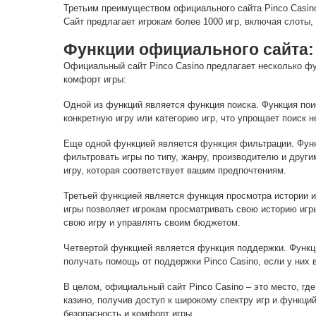
Третьим преимуществом официального сайта Pinco Casino
Сайт предлагает игрокам более 1000 игр, включая слоты, 
Функции официального сайта:
Официальный сайт Pinco Casino предлагает несколько ф
комфорт игры:
Одной из функций является функция поиска. Функция пои
конкретную игру или категорию игр, что упрощает поиск 
Еще одной функцией является функция фильтрации. Функ
фильтровать игры по типу, жанру, производителю и други
игру, которая соответствует вашим предпочтениям.
Третьей функцией является функция просмотра истории и
игры позволяет игрокам просматривать свою историю игр
свою игру и управлять своим бюджетом.
Четвертой функцией является функция поддержки. Функц
получать помощь от поддержки Pinco Casino, если у них 
В целом, официальный сайт Pinco Casino – это место, гд
казино, получив доступ к широкому спектру игр и функци
безопасность и комфорт игры.