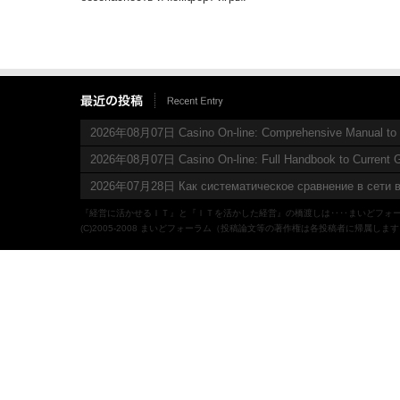
2026年08月07日 Casino On-line: Comprehensive Manual to 
2026年08月07日 Casino On-line: Full Handbook to Current 
2026年07月28日 Как систематическое сравнение в сети в
『経営に活かせるＩＴ』と『ＩＴを活かした経営』の橋渡しは‥‥まいどフォ
(C)2005-2008 まいどフォーラム（投稿論文等の著作権は各投稿者に帰属しま