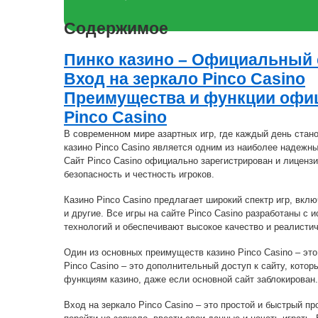
Содержимое
Пинко казино – Официальный с
Вход на зеркало Pinco Casino
Преимущества и функции офи
Pinco Casino
В современном мире азартных игр, где каждый день стан
казино Pinco Casino является одним из наиболее надежны
Сайт Pinco Casino официально зарегистрирован и лицензи
безопасность и честность игроков.
Казино Pinco Casino предлагает широкий спектр игр, вклю
и другие. Все игры на сайте Pinco Casino разработаны с
технологий и обеспечивают высокое качество и реалистич
Один из основных преимуществ казино Pinco Casino – эт
Pinco Casino – это дополнительный доступ к сайту, котор
функциям казино, даже если основной сайт заблокирован.
Вход на зеркало Pinco Casino – это простой и быстрый пр