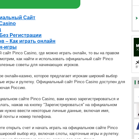
циальный Сайт
Casino
д
 Без Регистрации
в – Как играть онлайн
н-игры
сайт Pinco Casino, где можно играть онлайн, то вы на правом
смотрим, как найти и использовать официальный сайт Pinco
полезные советы для начинающих игроков.
ое онлайн-казино, которое предлагает игрокам широкий выбор
ные игры и рулетку. Официальный сайт Pinco Casino доступен для
ключая Россию.
циальном сайте Pinco Casino, вам нужно зарегистрироваться и
елать, нажав на кнопку “Зарегистрироваться” на официальном
вам нужно ввести некоторые личные данные, включая имя,
й почты и номер телефона.
те открыть счет и начать играть на официальном сайте Pinco
 широкий выбор игр, включая слоты, карточные игры и рулетку.