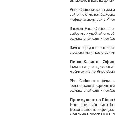
Вы можете играть на деньги 
Pinco Casino также предлаг
сайте, не открывая браузер
к официальному сайту Pinco
В целом, Pinco Casino – это
выбор игр и удобный способ
официальный сайт Pinco Casi
Важно: перед началом игры 
с условиями и правилами иг
Пинко Казино – Офи
Если вы ищете надежное и п
любимых игр, то Pinco Casin
Pinco Casino – это официаль
включая слоты, карточные иг
официальный сайт Pinco Cas
Преимущества Pinco 
Большой выбор игр: бо
Безопасность: официа
Лояльная программа: п