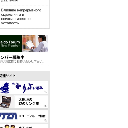
давления
Влияние непрерывного
скроллинга и
психологическое
усталость