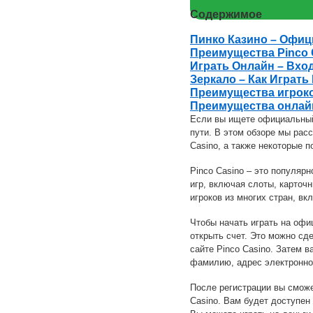
Содержимое
Пинко Казино – Офи
Преимущества Pinco 
Играть Онлайн – Вхо
Зеркало – Как Играть
Преимущества игроко
Преимущества онлай
Если вы ищете официальный 
пути. В этом обзоре мы рас
Casino, а также некоторые 
Pinco Casino – это популярн
игр, включая слоты, карточ
игроков из многих стран, в
Чтобы начать играть на офи
открыть счет. Это можно сд
сайте Pinco Casino. Затем 
фамилию, адрес электронно
После регистрации вы сможе
Casino. Вам будет доступен