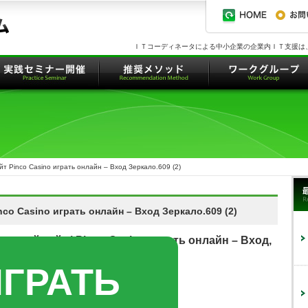
ＩＴコーディネータによる中小企業の企業内ＩＴ支援は
 Pinco Casino играть онлайн – Вход Зеркало.609 (2)
o Casino играть онлайн – Вход Зеркало.609 (2)
ьный сайт | Pinco Casino играть онлайн – Вход,
ИГРАТЬ