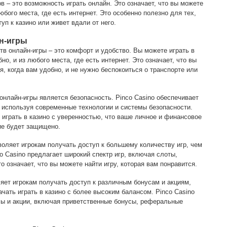
в – это возможность играть онлайн. Это означает, что вы можете
юбого места, где есть интернет. Это особенно полезно для тех,
уп к казино или живет вдали от него.
н-игры
в онлайн-игры – это комфорт и удобство. Вы можете играть в
но, и из любого места, где есть интернет. Это означает, что вы
, когда вам удобно, и не нужно беспокоиться о транспорте или
лайн-игры является безопасность. Pinco Casino обеспечивает
, используя современные технологии и системы безопасности.
е играть в казино с уверенностью, что ваше личное и финансовое
е будет защищено.
зволяет игрокам получать доступ к большему количеству игр, чем
o Casino предлагает широкий спектр игр, включая слоты,
то означает, что вы можете найти игру, которая вам понравится.
ляет игрокам получать доступ к различным бонусам и акциям,
чать играть в казино с более высоким балансом. Pinco Casino
сы и акции, включая приветственные бонусы, реферальные