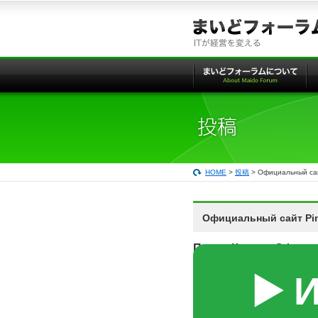
本
文
へ
の
リ
ン
ク
HOME
>
投稿
> Официальный сайт
Официальный сайт Pinc
Пинко Казино Официал
Зеркало
▶️ 