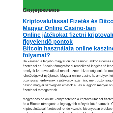
Содержимое
Kriptovalutással Fizetés és Bit
Magyar Online Casino-ban
Online játékokat fizetni kriptova
figyelendő pontok
Bitcoin használata online kaszi
folyamat?
Ha keresed a legjobb magyar online casino-t, akkor érdemes m
fizetéssel és Bitcoin támogatással rendelkező kiegészítő leh
amelyek kriptovalutákkal rendelkeznek, biztonságosak és mo
lehetőségeket nyújtanak. Magyar online casino-k, amelyek kri
bizonyosan érdekesek a játékosok számára, mert biztonságos
casino magyar szövegben érhetők el, és a legjobb magyar onli
fizetéssel támogatottak.
Magyar casino online környezetében a kriptovalutással fizet
és a Bitcoin támogatás a legnagyobb előnyek közé tartozik. 
kriptovalutással fizetéssel rendelkeznek, bizonyosan érdeke