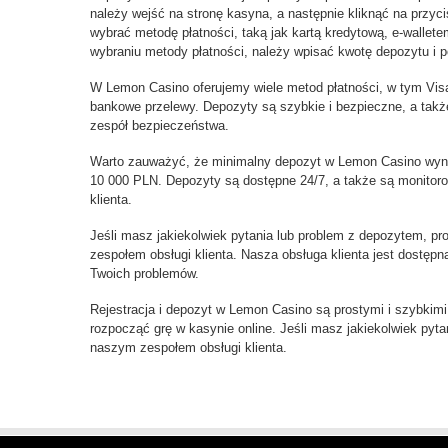
należy wejść na stronę kasyna, a następnie kliknąć na przyci
wybrać metodę płatności, taką jak kartą kredytową, e-walle
wybraniu metody płatności, należy wpisać kwotę depozytu i p
W Lemon Casino oferujemy wiele metod płatności, w tym Visa, 
bankowe przelewy. Depozyty są szybkie i bezpieczne, a tak
zespół bezpieczeństwa.
Warto zauważyć, że minimalny depozyt w Lemon Casino wyn
10 000 PLN. Depozyty są dostępne 24/7, a także są monitor
klienta.
Jeśli masz jakiekolwiek pytania lub problem z depozytem, p
zespołem obsługi klienta. Nasza obsługa klienta jest dostęp
Twoich problemów.
Rejestracja i depozyt w Lemon Casino są prostymi i szybkimi
rozpocząć grę w kasynie online. Jeśli masz jakiekolwiek pyta
naszym zespołem obsługi klienta.