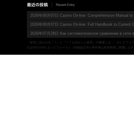
2026年08月07日 Casino On-line: Comprehensive Manual to 
2026年08月07日 Casino On-line: Full Handbook to Current 
2026年07月28日 Как систематическое сравнение в сети в
『経営に活かせるＩＴ』と『ＩＴを活かした経営』の橋渡しは‥‥まいどフォ
(C)2005-2008 まいどフォーラム（投稿論文等の著作権は各投稿者に帰属しま