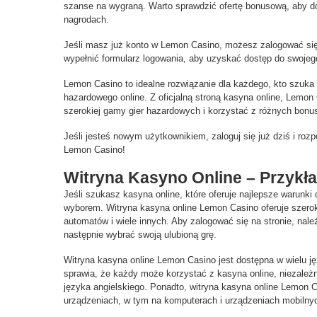
szanse na wygraną. Warto sprawdzić ofertę bonusową, aby do
nagrodach.
Jeśli masz już konto w Lemon Casino, możesz zalogować się
wypełnić formularz logowania, aby uzyskać dostęp do swojeg
Lemon Casino to idealne rozwiązanie dla każdego, kto szuk
hazardowego online. Z oficjalną stroną kasyna online, Lemon
szerokiej gamy gier hazardowych i korzystać z różnych bonus
Jeśli jesteś nowym użytkownikiem, zaloguj się już dziś i ro
Lemon Casino!
Witryna Kasyno Online – Przykła
Jeśli szukasz kasyna online, które oferuje najlepsze warunki
wyborem. Witryna kasyna online Lemon Casino oferuje szeroki 
automatów i wiele innych. Aby zalogować się na stronie, należ
następnie wybrać swoją ulubioną grę.
Witryna kasyna online Lemon Casino jest dostępna w wielu j
sprawia, że każdy może korzystać z kasyna online, niezależ
języka angielskiego. Ponadto, witryna kasyna online Lemon C
urządzeniach, w tym na komputerach i urządzeniach mobilny