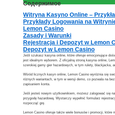
Содержимое
Witryna Kasyno Online – Przykła
Przykłady Logowania na Witryni
Lemon Casino
Zasady i Warunki
Rejestracja i Depozyt w Lemon 
Depozyt w Lemon Casino
Jeśli szukasz kasyna online, które oferuje emocjonujące do
jest idealnym wyborem. Z oficjalną stroną kasyna online, Le
szerokiej gamy gier hazardowych, w tym rulety, blackjacka, a
Wśród licznych kasyn online, Lemon Casino wyróżnia się swoją
różnych wariantach, w tym w wersji demo, co pozwala na bezp
zapisaniem konta.
Jeśli jesteś nowym użytkownikiem, możesz zalogować się na
przygodę hazardową. Wystarczy wypełnić formularz rejestracy
rozpocząć grę.
Lemon Casino oferuje także wiele bonusów i promocji, któr