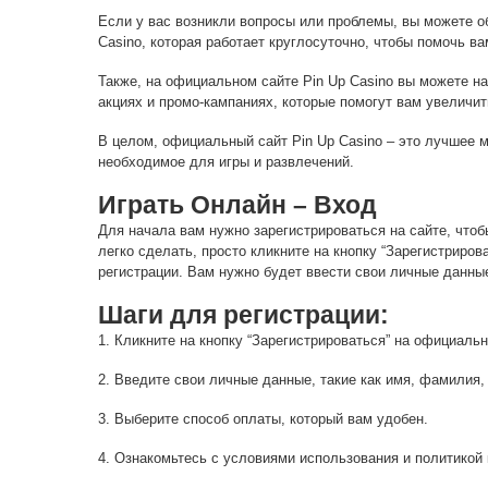
Если у вас возникли вопросы или проблемы, вы можете о
Casino, которая работает круглосуточно, чтобы помочь в
Также, на официальном сайте Pin Up Casino вы можете 
акциях и промо-кампаниях, которые помогут вам увеличи
В целом, официальный сайт Pin Up Casino – это лучшее м
необходимое для игры и развлечений.
Играть Онлайн – Вход
Для начала вам нужно зарегистрироваться на сайте, чтоб
легко сделать, просто кликните на кнопку “Зарегистриров
регистрации. Вам нужно будет ввести свои личные данные
Шаги для регистрации:
1. Кликните на кнопку “Зарегистрироваться” на официальн
2. Введите свои личные данные, такие как имя, фамилия, 
3. Выберите способ оплаты, который вам удобен.
4. Ознакомьтесь с условиями использования и политикой