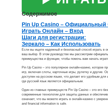
Содержимое
Pin Up Casino – Официальный
Играть Онлайн – Вход
Шаги для регистрации:
Зеркало – Как Использовать
Если вы ищете надежный и безопасный способ играть в он
ваш выбор. В этом руководстве мы рассмотрим официальн
преимущества и функции, чтобы помочь вам начать играть
Pin Up Casino – это популярное онлайн-казино, которое п
игр, включая слоты, карточные игры, рулетку и другие. 
доступен на русском языке, что делает его удобным для и
где русский язык является официальным.
Один из главных преимуществ Pin Up Casino – это его бе
современные технологии для защиты данных и обеспечива
означает, что вы можете играть в онлайн-казино с уверенн
and financial information is safe.