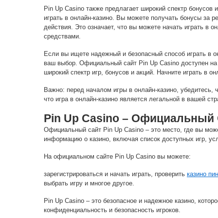
Pin Up Casino также предлагает широкий спектр бонусов 
играть в онлайн-казино. Вы можете получать бонусы за р
действия. Это означает, что вы можете начать играть в 
средствами.
Если вы ищете надежный и безопасный способ играть в он
ваш выбор. Официальный сайт Pin Up Casino доступен на 
широкий спектр игр, бонусов и акций. Начните играть в он
Важно: перед началом игры в онлайн-казино, убедитесь, ч
что игра в онлайн-казино является легальной в вашей стр
Pin Up Casino – Официальный
Официальный сайт Pin Up Casino – это место, где вы мо
информацию о казино, включая список доступных игр, усл
На официальном сайте Pin Up Casino вы можете:
зарегистрироваться и начать играть, проверить
казино пин
выбрать игру и многое другое.
Pin Up Casino – это безопасное и надежное казино, котор
конфиденциальность и безопасность игроков.