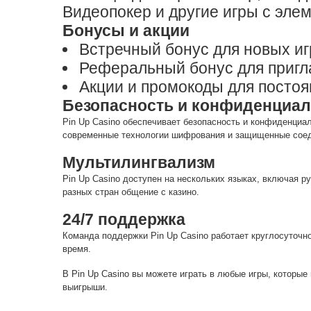
Видеопокер и другие игры с эле
Бонусы и акции
Встречный бонус для новых иг
Реферальный бонус для пригл
Акции и промокоды для постоя
Безопасность и конфиденциа
Pin Up Casino обеспечивает безопасность и конфиденциал
современные технологии шифрования и защищенные соед
Мультилингвализм
Pin Up Casino доступен на нескольких языках, включая ру
разных стран общение с казино.
24/7 поддержка
Команда поддержки Pin Up Casino работает круглосуточн
время.
В Pin Up Casino вы можете играть в любые игры, которые
выигрыши.