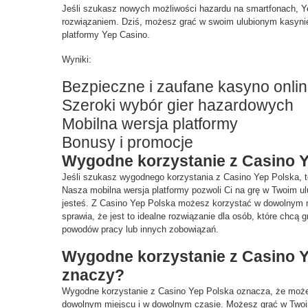
Jeśli szukasz nowych możliwości hazardu na smartfonach, Ye
rozwiązaniem. Dziś, możesz grać w swoim ulubionym kasynie o
platformy Yep Casino.
Wyniki:
Bezpieczne i zaufane kasyno onli
Szeroki wybór gier hazardowych
Mobilna wersja platformy
Bonusy i promocje
Wygodne korzystanie z Casino 
Jeśli szukasz wygodnego korzystania z Casino Yep Polska, t
Nasza mobilna wersja platformy pozwoli Ci na grę w Twoim ul
jesteś. Z Casino Yep Polska możesz korzystać w dowolnym m
sprawia, że jest to idealne rozwiązanie dla osób, które chcą 
powodów pracy lub innych zobowiązań.
Wygodne korzystanie z Casino Y
znaczy?
Wygodne korzystanie z Casino Yep Polska oznacza, że może
dowolnym miejscu i w dowolnym czasie. Możesz grać w Twoi