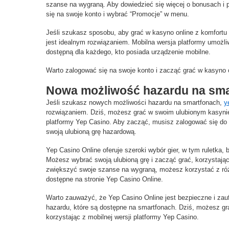
szanse na wygraną. Aby dowiedzieć się więcej o bonusach i 
się na swoje konto i wybrać “Promocje” w menu.
Jeśli szukasz sposobu, aby grać w kasyno online z komfort
jest idealnym rozwiązaniem. Mobilna wersja platformy umożliw
dostępną dla każdego, kto posiada urządzenie mobilne.
Warto zalogować się na swoje konto i zacząć grać w kasyno o
Nowa możliwość hazardu na sm
Jeśli szukasz nowych możliwości hazardu na smartfonach,
y
rozwiązaniem. Dziś, możesz grać w swoim ulubionym kasynie o
platformy Yep Casino. Aby zacząć, musisz zalogować się do 
swoją ulubioną grę hazardową.
Yep Casino Online oferuje szeroki wybór gier, w tym ruletka, b
Możesz wybrać swoją ulubioną grę i zacząć grać, korzystając 
zwiększyć swoje szanse na wygraną, możesz korzystać z róż
dostępne na stronie Yep Casino Online.
Warto zauważyć, że Yep Casino Online jest bezpieczne i zauf
hazardu, które są dostępne na smartfonach. Dziś, możesz gr
korzystając z mobilnej wersji platformy Yep Casino.