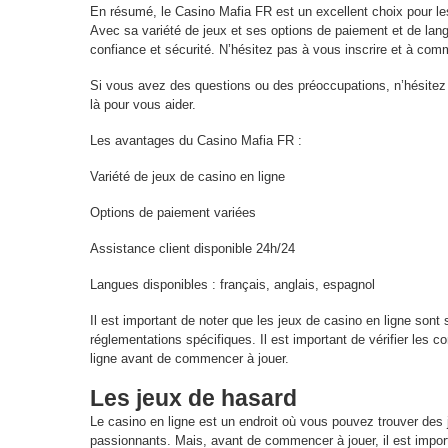
En résumé, le Casino Mafia FR est un excellent choix pour le
Avec sa variété de jeux et ses options de paiement et de la
confiance et sécurité. N’hésitez pas à vous inscrire et à com
Si vous avez des questions ou des préoccupations, n’hésite
là pour vous aider.
Les avantages du Casino Mafia FR :
Variété de jeux de casino en ligne
Options de paiement variées
Assistance client disponible 24h/24
Langues disponibles : français, anglais, espagnol
Il est important de noter que les jeux de casino en ligne sont
réglementations spécifiques. Il est important de vérifier les c
ligne avant de commencer à jouer.
Les jeux de hasard
Le casino en ligne est un endroit où vous pouvez trouver des 
passionnants. Mais, avant de commencer à jouer, il est impor