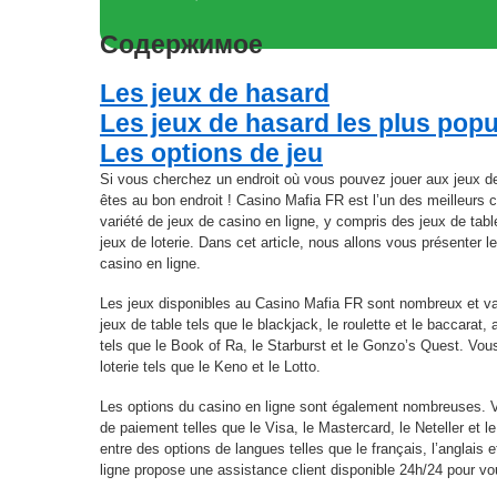
Содержимое
Les jeux de hasard
Les jeux de hasard les plus popu
Les options de jeu
Si vous cherchez un endroit où vous pouvez jouer aux jeux d
êtes au bon endroit ! Casino Mafia FR est l’un des meilleurs 
variété de jeux de casino en ligne, y compris des jeux de tab
jeux de loterie. Dans cet article, nous allons vous présenter l
casino en ligne.
Les jeux disponibles au Casino Mafia FR sont nombreux et va
jeux de table tels que le blackjack, le roulette et le baccarat
tels que le Book of Ra, le Starburst et le Gonzo’s Quest. Vo
loterie tels que le Keno et le Lotto.
Les options du casino en ligne sont également nombreuses. V
de paiement telles que le Visa, le Mastercard, le Neteller et l
entre des options de langues telles que le français, l’anglais e
ligne propose une assistance client disponible 24h/24 pour v