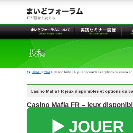
本
文
へ
の
リ
ン
ク
HOME
>
投稿
> Casino Mafia FR jeux disponibles et options du casino en
Casino Mafia FR jeux disponibles et options du ca
Casino Mafia FR – jeux disponibl
casino en ligne
▶️ JOUER