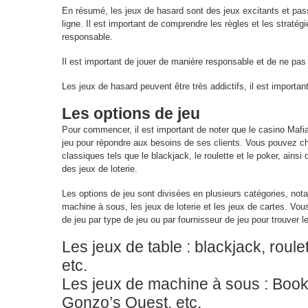
En résumé, les jeux de hasard sont des jeux excitants et pas
ligne. Il est important de comprendre les règles et les stratég
responsable.
Il est important de jouer de manière responsable et de ne pas
Les jeux de hasard peuvent être très addictifs, il est importa
Les options de jeu
Pour commencer, il est important de noter que le casino Mafi
jeu pour répondre aux besoins de ses clients. Vous pouvez cho
classiques tels que le blackjack, le roulette et le poker, ains
des jeux de loterie.
Les options de jeu sont divisées en plusieurs catégories, not
machine à sous, les jeux de loterie et les jeux de cartes. Vou
de jeu par type de jeu ou par fournisseur de jeu pour trouver 
Les jeux de table : blackjack, roule
etc.
Les jeux de machine à sous : Book 
Gonzo’s Quest, etc.