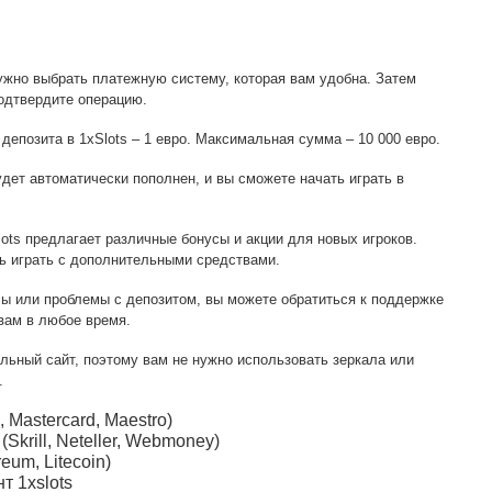
ужно выбрать платежную систему, которая вам удобна. Затем
одтвердите операцию.
епозита в 1xSlots – 1 евро. Максимальная сумма – 10 000 евро.
удет автоматически пополнен, и вы сможете начать играть в
lots предлагает различные бонусы и акции для новых игроков.
ь играть с дополнительными средствами.
сы или проблемы с депозитом, вы можете обратиться к поддержке
 вам в любое время.
альный сайт, поэтому вам не нужно использовать зеркала или
.
 Mastercard, Maestro)
Skrill, Neteller, Webmoney)
eum, Litecoin)
т 1xslots