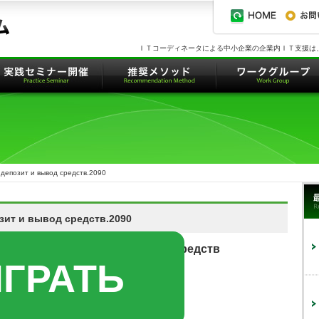
ＩＴコーディネータによる中小企業の企業内ＩＴ支援は
) депозит и вывод средств.2090
озит и вывод средств.2090
s (1хСлотс) – депозит и вывод средств
ИГРАТЬ