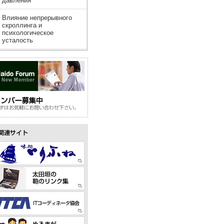
давления
Влияние непрерывного
скроллинга и
психологическое
усталость