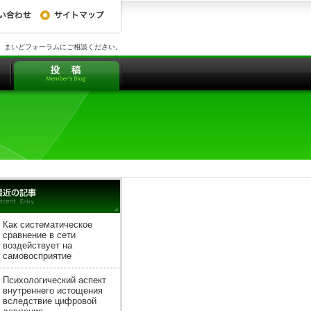
、まいどフォーラムにご相談ください。
Как систематическое
сравнение в сети
воздействует на
самовосприятие
Психологический аспект
внутреннего истощения
вследствие цифровой