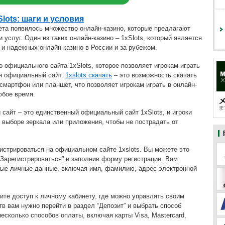
lots: шаги и условия
та появилось множество онлайн-казино, которые предлагают
и услуг. Один из таких онлайн-казино – 1xSlots, который является
и надежных онлайн-казино в России и за рубежом.
ло официального сайта 1xSlots, которое позволяет игрокам играть
ая официальный сайт.
1xslots скачать
– это возможность скачать
 смартфон или планшет, что позволяет игрокам играть в онлайн-
юбое время.
 сайт – это единственный официальный сайт 1xSlots, и игроки
выборе зеркала или приложения, чтобы не пострадать от
истрироваться на официальном сайте 1xslots. Вы можете это
 “Зарегистрироваться” и заполнив форму регистрации. Вам
рые личные данные, включая имя, фамилию, адрес электронной
ите доступ к личному кабинету, где можно управлять своим
тв вам нужно перейти в раздел “Депозит” и выбрать способ
несколько способов оплаты, включая карты Visa, Mastercard,