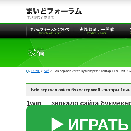
本
文
へ
の
リ
ン
ク
HOME
>
投稿
> 1win зеркало сайта букмекерской конторы 1вин.5993 (
1win зеркало сайта букмекерской конторы 1вин.
1win — зеркало сайта букмеке
1вин
▶️ ИГРАТЬ