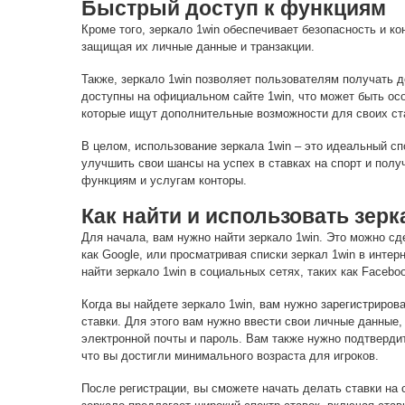
Быстрый доступ к функциям
Кроме того, зеркало 1win обеспечивает безопасность и к
защищая их личные данные и транзакции.
Также, зеркало 1win позволяет пользователям получать д
доступны на официальном сайте 1win, что может быть ос
которые ищут дополнительные возможности для своих ст
В целом, использование зеркала 1win – это идеальный сп
улучшить свои шансы на успех в ставках на спорт и пол
функциям и услугам конторы.
Как найти и использовать зерк
Для начала, вам нужно найти зеркало 1win. Это можно сд
как Google, или просматривая списки зеркал 1win в инте
найти зеркало 1win в социальных сетях, таких как Facebook
Когда вы найдете зеркало 1win, вам нужно зарегистрирова
ставки. Для этого вам нужно ввести свои личные данные,
электронной почты и пароль. Вам также нужно подтвердит
что вы достигли минимального возраста для игроков.
После регистрации, вы сможете начать делать ставки на с