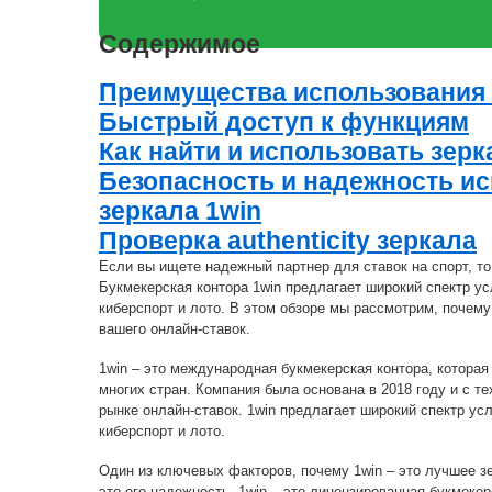
Содержимое
Преимущества использования 
Быстрый доступ к функциям
Как найти и использовать зерк
Безопасность и надежность и
зеркала 1win
Проверка authenticity зеркала
Если вы ищете надежный партнер для ставок на спорт, то
Букмекерская контора 1win предлагает широкий спектр усл
киберспорт и лото. В этом обзоре мы рассмотрим, почему
вашего онлайн-ставок.
1win – это международная букмекерская контора, которая
многих стран. Компания была основана в 2018 году и с те
рынке онлайн-ставок. 1win предлагает широкий спектр усл
киберспорт и лото.
Один из ключевых факторов, почему 1win – это лучшее з
это его надежность. 1win – это лицензированная букмекер