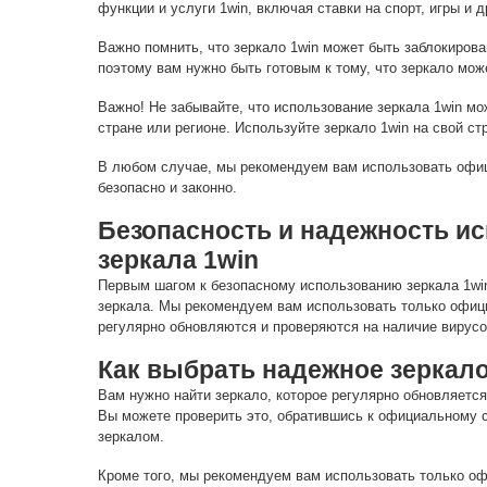
функции и услуги 1win, включая ставки на спорт, игры и 
Важно помнить, что зеркало 1win может быть заблокирова
поэтому вам нужно быть готовым к тому, что зеркало може
Важно! Не забывайте, что использование зеркала 1win м
стране или регионе. Используйте зеркало 1win на свой стр
В любом случае, мы рекомендуем вам использовать офиц
безопасно и законно.
Безопасность и надежность и
зеркала 1win
Первым шагом к безопасному использованию зеркала 1wi
зеркала. Мы рекомендуем вам использовать только офиц
регулярно обновляются и проверяются на наличие вирусо
Как выбрать надежное зеркало
Вам нужно найти зеркало, которое регулярно обновляется
Вы можете проверить это, обратившись к официальному са
зеркалом.
Кроме того, мы рекомендуем вам использовать только о