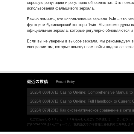
хорошую репутацию и регулярно обновляются. Это помож
использования фальшивого зеркала.
Важно помнить, что использование зеркала 1win – это бе
функциям букмекерской конторы 1win. Мы рекомендуем в
официальные зеркала, которые регулярно обновляются и 
Если вы не уверены в выборе зеркала, мы рекомендуем в
специалистам, которые помогут вам найти надежное зерка
2026年08月07日 Casino On-line: Comprehensive Manual to 
2026年08月07日 Casino On-line: Full Handbook to Current 
2026年07月28日 Как систематическое сравнение в сети в
『経営に活かせるＩＴ』と『ＩＴを活かした経営』の橋渡しは‥‥まいどフォ
(C)2005-2008 まいどフォーラム（投稿論文等の著作権は各投稿者に帰属しま