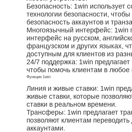
Безопасность: 1win использует 
технологии безопасности, чтобы
безопасность аккаунтов и транза
Многоязычный интерфейс: 1win 
интерфейс на русском, английск
французском и других языках, чт
доступным для клиентов из разн
24/7 поддержка: 1win предлагает 
чтобы помочь клиентам в любое 
Функции 1win:
Линия и живые ставки: 1win пред
живые ставки, которые позволяю
ставки в реальном времени.
Трансферы: 1win предлагает тр
позволяют клиентам переводить
аккаунтами.