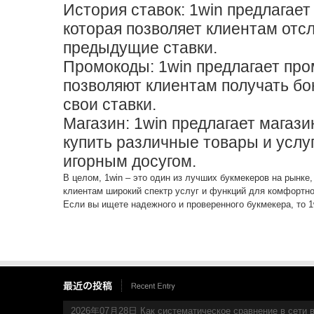
История ставок: 1win предлагает
которая позволяет клиентам отс
предыдущие ставки.
Промокоды: 1win предлагает про
позволяют клиентам получать бо
свои ставки.
Магазин: 1win предлагает магази
купить различные товары и услу
игорным досугом.
В целом, 1win – это один из лучших букмекеров на рынке
клиентам широкий спектр услуг и функций для комфортног
Если вы ищете надежного и проверенного букмекера, то 1
2026年07月28日 Как систематическое сравнение в сети в