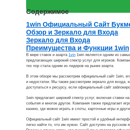
Содержимое
1win Официальный Сайт Букм
Обзор и Зеркало для Входа
Зеркало для Входа
Преимущества и Функции 1win
В мире ставок и азарта
1vin
1win является одним из самы
предлагающих широкий спектр услуг для игроков. Компани
тех пор стала одним из лидеров на рынке азарта.
В этом обзоре мы рассмотрим официальный сайт 1win, е
и недостатки. Мы также рассмотрим зеркало для входа, к
доступаться к ресурсу, если официальный сайт заблокиро
1win предлагает широкий спектр услуг, включая ставки на
события и многое другое. Компания также предлагает игр
казино, где можно играть в слоты, карточные игры и други
Официальный сайт 1win имеет простой и удобный интерфе
легко найти то, что им нужно. Сайт доступен на русском я