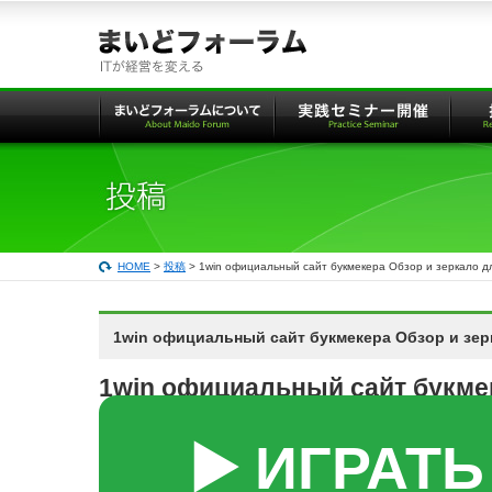
本
文
へ
の
リ
ン
ク
HOME
>
投稿
> 1win официальный сайт букмекера Обзор и зеркало д
1win официальный сайт букмекера Обзор и зер
1win официальный сайт букме
зеркало для входа
▶️ ИГРАТЬ