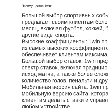
Преимущества 1win:
Большой выбор спортивных собы
предлагает своим клиентам боле
месяц, включая футбол, хоккей, 
другие виды спорта.
Высокие коэффициенты: 1win пр
из самых высоких коэффициенто
обеспечивает клиентам максима
Большой выбор ставок: 1win пре
спектр ставок, включая традици
исход матча, а также более слож
количество голов, пенальти и др
Мобильная версия сайта: 1win п
мобильную версию сайта, котора
клиентам делать ставки и управл
любом устройстве.