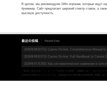
В целом, мы рекомендуем 1Win игрокам, которые ищут н
букмекер. Сайт предлагает широкий спектр ставок, а так
высокую доступность.
2026年08月07日 Casino On-line: Comprehensive Manual to 
2026年08月07日 Casino On-line: Full Handbook to Current 
2026年07月28日 Как систематическое сравнение в сети в
『経営に活かせるＩＴ』と『ＩＴを活かした経営』の橋渡しは‥‥まいどフォ
(C)2005-2008 まいどフォーラム（投稿論文等の著作権は各投稿者に帰属しま