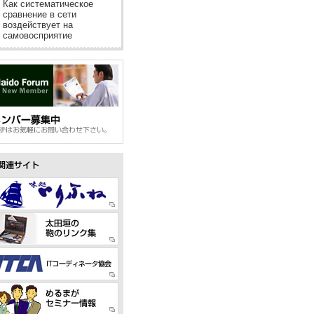
Как систематическое
сравнение в сети
воздействует на
самовосприятие