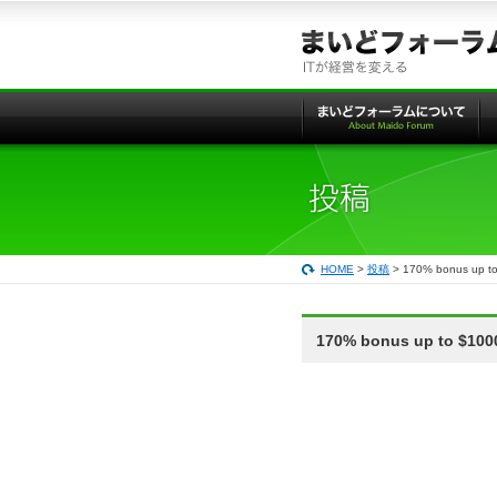
本
文
へ
の
リ
ン
ク
HOME
>
投稿
> 170% bonus up t
170% bonus up to $100