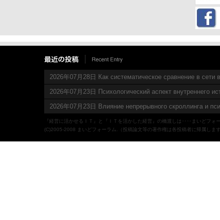
2026年07月28日 Как систематическое сравнение в сети в
2026年07月23日 Психологический аспект внутреннего ис
2026年07月23日 Влияние непрерывного скроллинга и пси
『経営に活かせるＩＴ』と『ＩＴを活かした経営』の橋渡しは‥‥まいどフォ
(C)2005-2008 まいどフォーラム.（投稿論文等の著作権は各投稿者に帰属しま