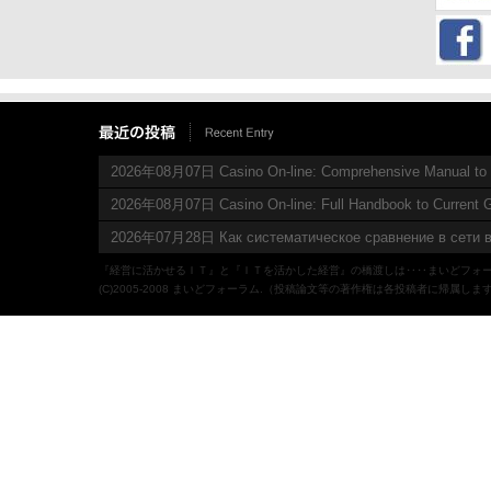
2026年08月07日 Casino On-line: Comprehensive Manual to 
2026年08月07日 Casino On-line: Full Handbook to Current 
2026年07月28日 Как систематическое сравнение в сети в
『経営に活かせるＩＴ』と『ＩＴを活かした経営』の橋渡しは‥‥まいどフォ
(C)2005-2008 まいどフォーラム.（投稿論文等の著作権は各投稿者に帰属しま