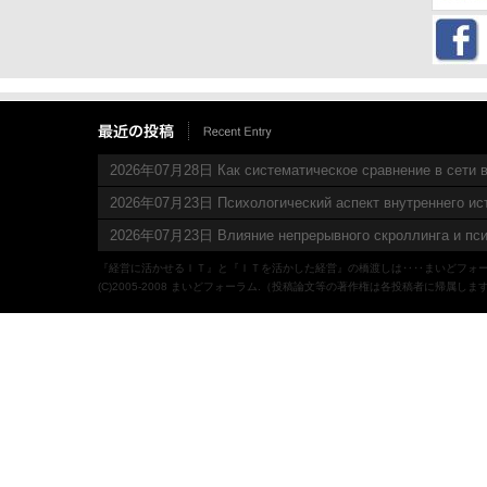
2026年07月28日 Как систематическое сравнение в сети в
2026年07月23日 Психологический аспект внутреннего ис
2026年07月23日 Влияние непрерывного скроллинга и пси
『経営に活かせるＩＴ』と『ＩＴを活かした経営』の橋渡しは‥‥まいどフォ
(C)2005-2008 まいどフォーラム.（投稿論文等の著作権は各投稿者に帰属しま