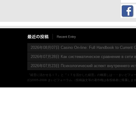
2026年08月07日 Casino On-line: Full Handbook to Current 
2026年07月28日 Как систематическое сравнение в сети в
2026年07月23日 Психологический аспект внутреннего ис
『経営に活かせるＩＴ』と『ＩＴを活かした経営』の橋渡しは‥‥まいどフォ
(C)2005-2008 まいどフォーラム.（投稿論文等の著作権は各投稿者に帰属しま