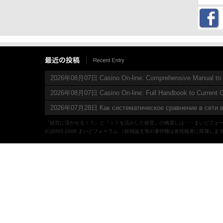
2026年08月07日 Casino On-line: Comprehensive Manual to 
2026年08月07日 Casino On-line: Full Handbook to Current 
2026年07月28日 Как систематическое сравнение в сети в
『経営に活かせるＩＴ』と『ＩＴを活かした経営』の橋渡しは‥‥まいどフォ
(C)2005-2008 まいどフォーラム.（投稿論文等の著作権は各投稿者に帰属しま