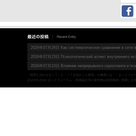
2026年07月28日 Как систематическое сравнение в сети в
2026年07月23日 Психологический аспект внутреннего ис
2026年07月23日 Влияние непрерывного скроллинга и пси
『経営に活かせるＩＴ』と『ＩＴを活かした経営』の橋渡しは‥‥まいどフォ
(C)2005-2008 まいどフォーラム.（投稿論文等の著作権は各投稿者に帰属しま