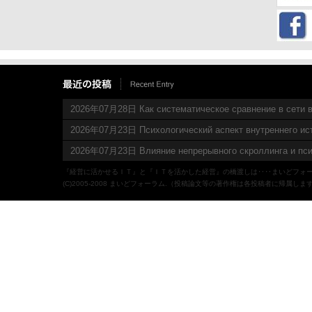
2026年07月28日 Как систематическое сравнение в сети в
2026年07月23日 Психологический аспект внутреннего ис
2026年07月23日 Влияние непрерывного скроллинга и пси
『経営に活かせるＩＴ』と『ＩＴを活かした経営』の橋渡しは‥‥まいどフォ
(C)2005-2008 まいどフォーラム.（投稿論文等の著作権は各投稿者に帰属しま