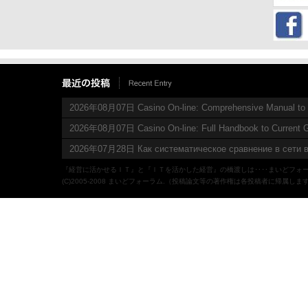
2026年08月07日 Casino On-line: Comprehensive Manual to 
2026年08月07日 Casino On-line: Full Handbook to Current 
2026年07月28日 Как систематическое сравнение в сети в
『経営に活かせるＩＴ』と『ＩＴを活かした経営』の橋渡しは‥‥まいどフォ
(C)2005-2008 まいどフォーラム.（投稿論文等の著作権は各投稿者に帰属しま