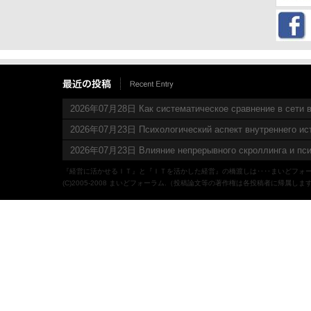
2026年07月28日 Как систематическое сравнение в сети в
2026年07月23日 Психологический аспект внутреннего ис
2026年07月23日 Влияние непрерывного скроллинга и пси
『経営に活かせるＩＴ』と『ＩＴを活かした経営』の橋渡しは‥‥まいどフォ
(C)2005-2008 まいどフォーラム.（投稿論文等の著作権は各投稿者に帰属しま