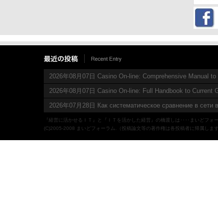
2026年08月07日 Casino On-line: Comprehensive Manual to 
2026年08月07日 Casino On-line: Full Handbook to Current 
2026年07月28日 Как систематическое сравнение в сети в
『経営に活かせるＩＴ』と『ＩＴを活かした経営』の橋渡しは‥‥まいどフォ
(C)2005-2008 まいどフォーラム.（投稿論文等の著作権は各投稿者に帰属しま