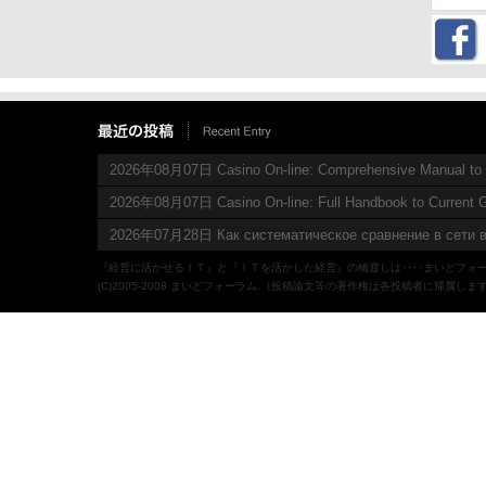
2026年08月07日 Casino On-line: Comprehensive Manual to 
2026年08月07日 Casino On-line: Full Handbook to Current 
2026年07月28日 Как систематическое сравнение в сети в
『経営に活かせるＩＴ』と『ＩＴを活かした経営』の橋渡しは‥‥まいどフォ
(C)2005-2008 まいどフォーラム.（投稿論文等の著作権は各投稿者に帰属しま