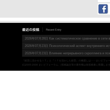
2026年07月28日 Как систематическое сравнение в сети в
2026年07月23日 Психологический аспект внутреннего ис
2026年07月23日 Влияние непрерывного скроллинга и пси
『経営に活かせるＩＴ』と『ＩＴを活かした経営』の橋渡しは‥‥まいどフォ
(C)2005-2008 まいどフォーラム.（投稿論文等の著作権は各投稿者に帰属しま