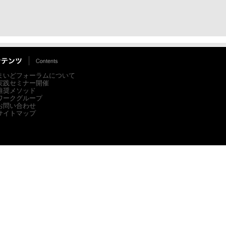
まいどフォーラムについて
実践セミナー開催
推奨メソッド
ワークグループ
お問い合わせ
サイトマップ