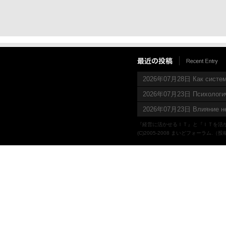
2026年07月28日 Как система
2026年07月23日 Психологиче
2026年07月23日 Влияние неп
『経営に活かせるＩＴ』と『ＩＴを活
(C)2005-2008 まいどフォーラ