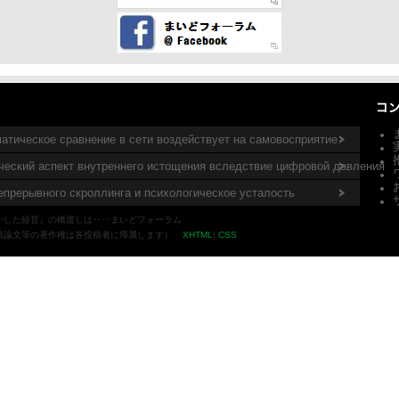
тическое сравнение в сети воздействует на самовосприятие
ский аспект внутреннего истощения вследствие цифровой давления
рерывного скроллинга и психологическое усталость
かした経営』の橋渡しは‥‥まいどフォーラム
ム.（投稿論文等の著作権は各投稿者に帰属します）
XHTML
|
CSS