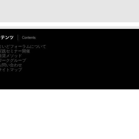
まいどフォーラムについて
実践セミナー開催
推奨メソッド
ワークグループ
お問い合わせ
サイトマップ