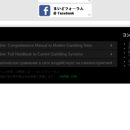
ne: Comprehensive Manual to Modern Gambling Sites
e: Full Handbook to Current Gambling Systems
тическое сравнение в сети воздействует на самовосприятие
かした経営』の橋渡しは‥‥まいどフォーラム
ム.（投稿論文等の著作権は各投稿者に帰属します）
XHTML
|
CSS