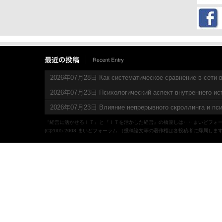
2026年07月28日 Как систематическое сравнение в сети в
2026年07月23日 Психологический аспект внутреннего ис
2026年07月23日 Влияние непрерывного скроллинга и пси
『経営に活かせるＩＴ』と『ＩＴを活かした経営』の橋渡しは‥‥まいどフォ
(C)2005-2008 まいどフォーラム.（投稿論文等の著作権は各投稿者に帰属しま