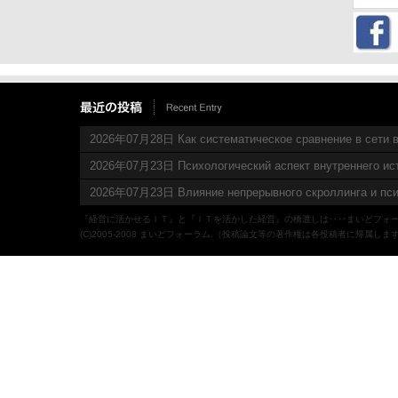
2026年07月28日 Как систематическое сравнение в сети в
2026年07月23日 Психологический аспект внутреннего ис
2026年07月23日 Влияние непрерывного скроллинга и пси
『経営に活かせるＩＴ』と『ＩＴを活かした経営』の橋渡しは‥‥まいどフォ
(C)2005-2008 まいどフォーラム.（投稿論文等の著作権は各投稿者に帰属しま