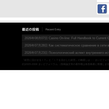
2026年08月07日 Casino On-line: Full Handbook to Current 
2026年07月28日 Как систематическое сравнение в сети в
2026年07月23日 Психологический аспект внутреннего ис
『経営に活かせるＩＴ』と『ＩＴを活かした経営』の橋渡しは‥‥まいどフォ
(C)2005-2008 まいどフォーラム.（投稿論文等の著作権は各投稿者に帰属しま