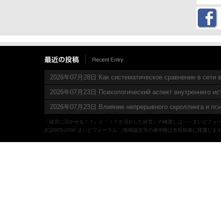
2026年07月28日 Как систематическое сравнение в сети в
2026年07月23日 Психологический аспект внутреннего ис
2026年07月23日 Влияние непрерывного скроллинга и пси
『経営に活かせるＩＴ』と『ＩＴを活かした経営』の橋渡しは‥‥まいどフォ
(C)2005-2008 まいどフォーラム.（投稿論文等の著作権は各投稿者に帰属しま