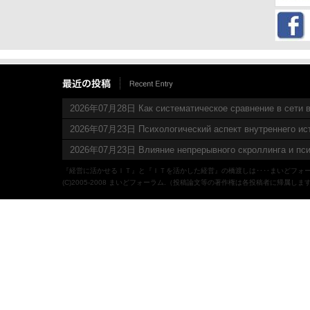
2026年07月28日 Как систематическое сравнение в сети в
2026年07月23日 Психологический аспект внутреннего ис
2026年07月23日 Влияние непрерывного скроллинга и пси
『経営に活かせるＩＴ』と『ＩＴを活かした経営』の橋渡しは‥‥まいどフォ
(C)2005-2008 まいどフォーラム.（投稿論文等の著作権は各投稿者に帰属しま