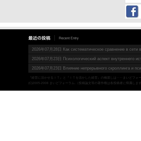
2026年07月28日 Как систематическое сравнение в сети в
2026年07月23日 Психологический аспект внутреннего ис
2026年07月23日 Влияние непрерывного скроллинга и пси
『経営に活かせるＩＴ』と『ＩＴを活かした経営』の橋渡しは‥‥まいどフォ
(C)2005-2008 まいどフォーラム.（投稿論文等の著作権は各投稿者に帰属しま