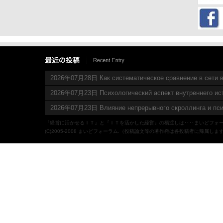
2026年07月28日 Как систематическое сравнение в сети в
2026年07月23日 Психологический аспект внутреннего ис
2026年07月23日 Влияние непрерывного скроллинга и пси
『経営に活かせるＩＴ』と『ＩＴを活かした経営』の橋渡しは‥‥まいどフォ
(C)2005-2008 まいどフォーラム.（投稿論文等の著作権は各投稿者に帰属しま