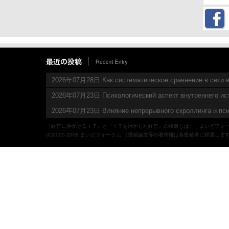
2026年07月28日 Как систематическое сравнение в сети в
2026年07月23日 Психологический аспект внутреннего ис
2026年07月23日 Влияние непрерывного скроллинга и пси
『経営に活かせるＩＴ』と『ＩＴを活かした経営』の橋渡しは‥‥まいどフォ
(C)2005-2008 まいどフォーラム.（投稿論文等の著作権は各投稿者に帰属しま