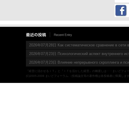
2026年07月28日 Как систематическое сравнение в сети в
2026年07月23日 Психологический аспект внутреннего ис
2026年07月23日 Влияние непрерывного скроллинга и пси
『経営に活かせるＩＴ』と『ＩＴを活かした経営』の橋渡しは‥‥まいどフォ
(C)2005-2008 まいどフォーラム.（投稿論文等の著作権は各投稿者に帰属しま