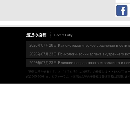
2026年07月28日 Как систематическое сравнение в сети в
2026年07月23日 Психологический аспект внутреннего ис
2026年07月23日 Влияние непрерывного скроллинга и пси
『経営に活かせるＩＴ』と『ＩＴを活かした経営』の橋渡しは‥‥まいどフォ
(C)2005-2008 まいどフォーラム.（投稿論文等の著作権は各投稿者に帰属しま