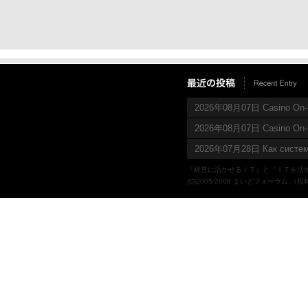
2026年08月07日 Casino On-li
2026年08月07日 Casino On-lin
2026年07月28日 Как система
『経営に活かせるＩＴ』と『ＩＴを活
(C)2005-2008 まいどフォーラ